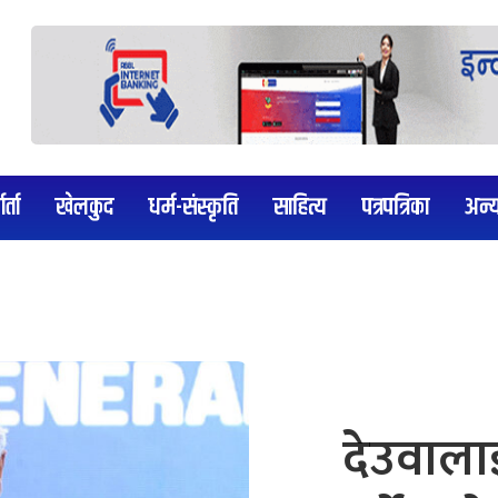
र्ता
खेलकुद
धर्म-संस्कृति
साहित्य
पत्रपत्रिका
अन्
देउवालाई