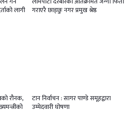
लन गर्ने
लामपाटी दरबारको अतिक्रमित जग्गा फिर्ता
्ताको लागी
गराएरै छाड्छुः नगर प्रमुख श्रेष्ठ
वको रौनक,
टान निर्वाचन : सागर पाण्डे समूहद्वारा
ख्यमन्त्रीको
उम्मेदवारी घोषणा