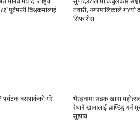
त मानव मर्यादा राष्ट्रिय
सुपादेउरालीमा केबुलकार सञ्चा
१’ पूर्वमन्त्री विश्वकर्मालाई
तयारी, नगरपालिकाले ग¥यो दर
सिफारीस
डेले पर्यटक बसपार्कको गरे
भैरहवामा सडक खाना महोत्स
रैथाने खानालाई ब्राण्डिङ्ग गर्न मु
सुझाव