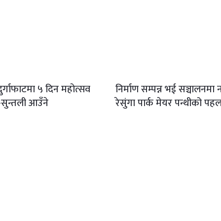
ुर्गाफाटमा ५ दिन महोत्सव
निर्माण सम्पन्न भई सञ्चालनम
ुस-सुन्तली आउँने
रेसुंगा पार्क मेयर पन्थीको पह