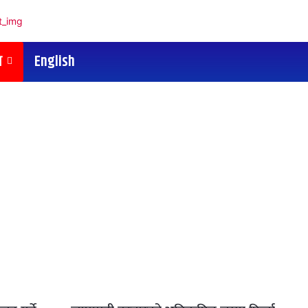
य
English