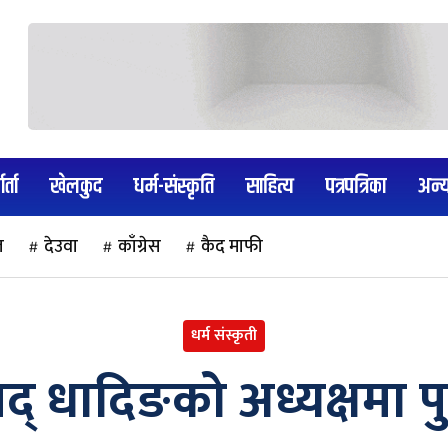
र्ता
खेलकुद
धर्म-संस्कृति
साहित्य
पत्रपत्रिका
अन्
ल
देउवा
काँग्रेस
कैद माफी
धर्म संस्कृती
् धादिङको अध्यक्षमा पुन