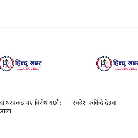
ँदा धरपकड भए विरोध गर्छौँं :
स्वदेश फर्किँदै देउवा
राला