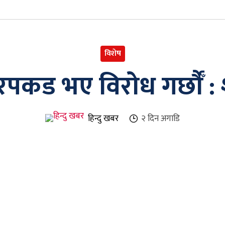
विशेष
धरपकड भए विरोध गर्छौँं
हिन्दु खबर
२ दिन
अगाडि