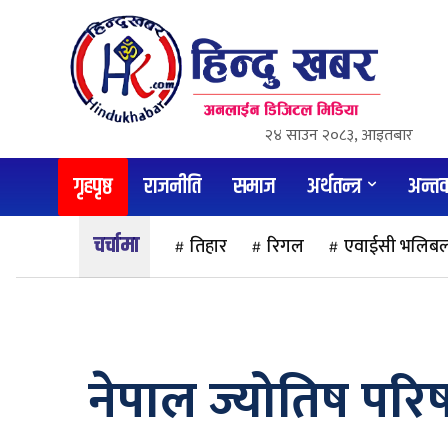
२४ साउन २०८३, आइतबार
गृहपृष्ठ
राजनीति
समाज
अर्थतन्त्र
अन्तर्वा
तिहार
रिगल
एवाईसी भलिब
नेपाल ज्योतिष परिषद