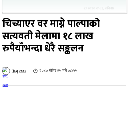
२३ साउन २०८३, शनिबार
चिच्याएर वर माग्ने पाल्पाको
सत्यवती मेलामा १८ लाख
रुपैयाँभन्दा धेरै सङ्कलन
२०८० मंसिर १५ गते ०८:५५
हिन्दु खबर