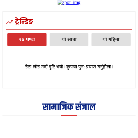
ट्रेन्डिङ
२४ घण्टा
यो साता
यो महिना
डेटा लोड गर्दा त्रुटि भयो। कृपया पुन: प्रयास गर्नुहोला।
सामाजिक संजाल