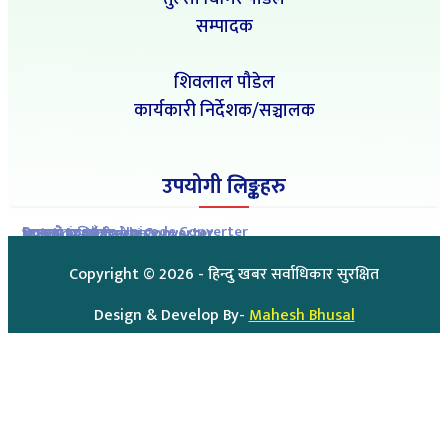
सम्पादक
शिवलाल पौडेल
कार्यकारी निर्देशक/सञ्चालक
उपयोगी लिङ्कहरु
Romanized to Unicode Converter
Preeti to Unicode Converter
Unicode to Preeti Converter
आजको राशिफल
आजको सुनचाँदीको मुल्य
Copyright ©
2026
- हिन्दु खबर सर्वाधिकार सुरक्षित
Design & Develop By-
Mahesh Bhusal