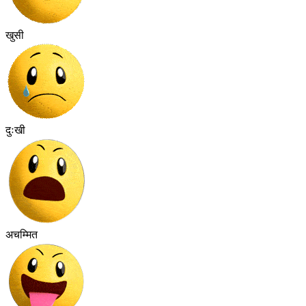
खुसी
दुःखी
अचम्मित