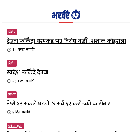
भर्खरै ⏱️
विशेष
देउवा फर्किँदा धरपकड भए विरोध गर्छौँं : शशांक कोइराला
१५ घण्टा
अगाडि
विशेष
स्वदेश फर्किँदै देउवा
२३ घण्टा
अगाडि
विशेष
नेप्से १३ अंकले घट्यो, ४ अर्ब ६२ करोडको कारोबार
१ दिन
अगाडि
धर्म संस्कृती