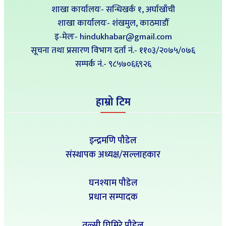
शाखा कार्यालयः- सन्धिखर्क १, अर्घाखाँची
शाखा कार्यालयः- शंखमुल, काठमाडौँ
इ-मेलः- hindukhabar@gmail.com
सूचना तथा प्रसारण विभाग दर्ता नं.- ११०३/२०७५/०७६
सम्पर्क नं‍.- ९८५७०६६९२६
हाम्रो टिम
इन्द्रमणि पौडेल
संस्थापक अध्यक्ष/सल्लाहकार
घनश्याम पौडेल
प्रधान सम्पादक
तुल्सी घिमिरे पौडेल