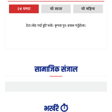
२४ घण्टा
यो साता
यो महिना
डेटा लोड गर्दा त्रुटि भयो। कृपया पुन: प्रयास गर्नुहोला।
सामाजिक संजाल
भर्खरै ⏱️