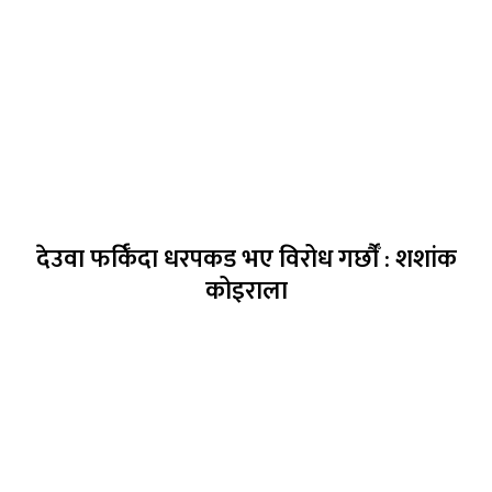
देउवा फर्किँदा धरपकड भए विरोध गर्छौँं : शशांक
कोइराला