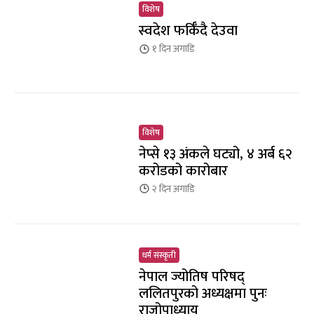
विशेष
स्वदेश फर्किँदै देउवा
१ दिन
अगाडि
विशेष
नेप्से १३ अंकले घट्यो, ४ अर्ब ६२
करोडको कारोबार
२ दिन
अगाडि
धर्म संस्कृती
नेपाल ज्योतिष परिषद्
ललितपुरको अध्यक्षमा पुनः
राजोपाध्याय