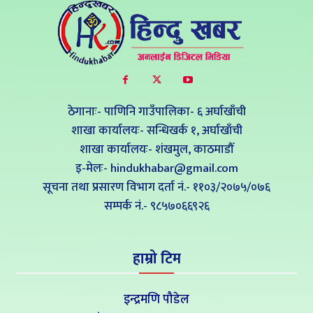
ठेगानाः- पाणिनि गाउँपालिका- ६ अर्घाखाँची
शाखा कार्यालयः- सन्धिखर्क १, अर्घाखाँची
शाखा कार्यालयः- शंखमुल, काठमाडौँ
इ-मेलः- hindukhabar@gmail.com
सूचना तथा प्रसारण विभाग दर्ता नं.- ११०३/२०७५/०७६
सम्पर्क नं‍.- ९८५७०६६९२६
हाम्रो टिम
इन्द्रमणि पौडेल