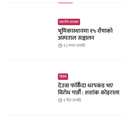
स्थानीय सरकार
भूमिकास्थानमा १५ शैयाको
अस्पताल सञ्चालन
१३ घण्टा
अगाडि
विशेष
देउवा फर्किँदा धरपकड भए
विरोध गर्छौँं : शशांक कोइराला
१ दिन
अगाडि