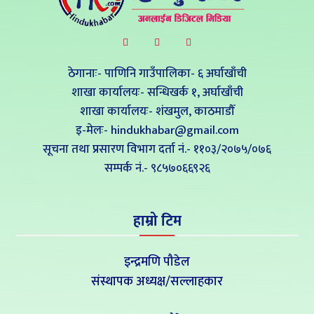
ठेगानाः- पाणिनि गाउँपालिका- ६ अर्घाखाँची
शाखा कार्यालयः- सन्धिखर्क १, अर्घाखाँची
शाखा कार्यालयः- शंखमुल, काठमाडौँ
इ-मेलः- hindukhabar@gmail.com
सूचना तथा प्रसारण विभाग दर्ता नं.- ११०३/२०७५/०७६
सम्पर्क नं‍.- ९८५७०६६९२६
हाम्रो टिम
इन्द्रमणि पौडेल
संस्थापक अध्यक्ष/सल्लाहकार