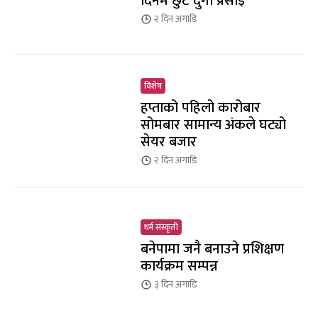
दिनमै छुटे दुर्गा प्रसाईँ
२ दिन
अगाडि
विशेष
हप्ताको पहिलो कारोबार
सोमबार सामान्य अंकले घट्यो
सेयर बजार
२ दिन
अगाडि
धर्म संस्कृती
बनेपामा जनै बनाउने प्रशिक्षण
कार्यक्रम सम्पन्न
३ दिन
अगाडि