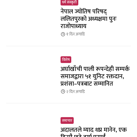
धर्म संस्कृती
नेपाल ज्योतिष परिषद्
ललितपुरको अध्यक्षमा पुनः
राजोपाध्याय
१ दिन
अगाडि
विशेष
अर्घाखाँची पाली रूपन्देही सम्पर्क
समाजद्वारा ५१ युनिट रक्तदान,
प्रशंसा–पत्रबाट सम्मानित
२ दिन
अगाडि
समाचार
अदालतले म्याद थप्न मानेन, एक