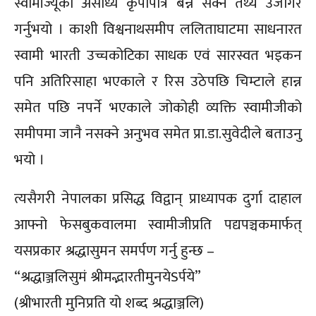
स्वामीज्यूको असाध्यै कृपापात्र बन्न सक्ने तथ्य उजागर
गर्नुभयो । काशी विश्वनाथसमीप ललिताघाटमा साधनारत
स्वामी भारती उच्चकोटिका साधक एवं सारस्वत भइकन
पनि अतिरिसाहा भएकाले र रिस उठेपछि चिम्टाले हान्न
समेत पछि नपर्ने भएकाले जोकोही व्यक्ति स्वामीजीको
समीपमा जानै नसक्ने अनुभव समेत प्रा.डा.सुवेदीले बताउनु
भयो ।
त्यसैगरी नेपालका प्रसिद्ध विद्वान् प्राध्यापक दुर्गा दाहाल
आफ्नो फेसबुकवालमा स्वामीजीप्रति पद्यपञ्चकमार्फत्
यसप्रकार श्रद्धासुमन समर्पण गर्नु हुन्छ –
“श्रद्धाञ्जलिसुमं श्रीमद्भारतीमुनयेSर्पये”
(श्रीभारती मुनिप्रति यो शब्द श्रद्धाञ्जलि)