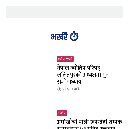
भर्खरै ⏱️
धर्म संस्कृती
नेपाल ज्योतिष परिषद्
ललितपुरको अध्यक्षमा पुनः
राजोपाध्याय
१ दिन
अगाडि
विशेष
अर्घाखाँची पाली रूपन्देही सम्पर्क
समाजद्वारा ५१ युनिट रक्तदान,