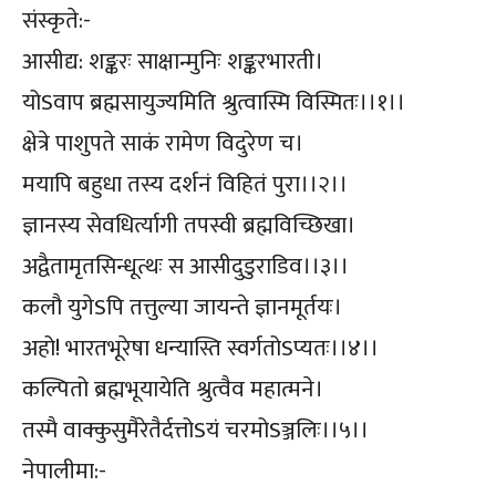
संस्कृते:-
आसीद्य: शङ्करः साक्षान्मुनिः शङ्करभारती।
योSवाप ब्रह्मसायुज्यमिति श्रुत्वास्मि विस्मितः।।१।।
क्षेत्रे पाशुपते साकं रामेण विदुरेण च।
मयापि बहुधा तस्य दर्शनं विहितं पुरा।।२।।
ज्ञानस्य सेवधिर्त्यागी तपस्वी ब्रह्मविच्छिखा।
अद्वैतामृतसिन्धूत्थः स आसीदुडुराडिव।।३।।
कलौ युगेSपि तत्तुल्या जायन्ते ज्ञानमूर्तयः।
अहो! भारतभूरेषा धन्यास्ति स्वर्गतोSप्यतः।।४।।
कल्पितो ब्रह्मभूयायेति श्रुत्वैव महात्मने।
तस्मै वाक्कुसुमैरेतैर्दत्त‍ोSयं चरमोSञ्जलिः।।५।।
नेपालीमा:-