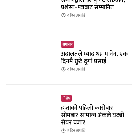
प्रशंसा–पत्रबाट सम्मानित
२ दिन
अगाडि
समाचार
अदालतले म्याद थप्न मानेन, एक
दिनमै छुटे दुर्गा प्रसाईँ
२ दिन
अगाडि
विशेष
हप्ताको पहिलो कारोबार
सोमबार सामान्य अंकले घट्यो
सेयर बजार
२ दिन
अगाडि