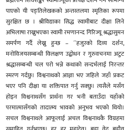
ब्रह्मलीन शिवशङ्कर स्वामीज्यूको प्रत्यक्ष दर्शन गर्ने सौभाग्य
पाएको यी पङ्तिलेखकको अन्तस्तलमा स्मृतिका रूपमा
सुरक्षित छ । श्रीविद्याका सिद्ध स्वामीबाट दीक्षा लिने
अभिलाषा राख्नुभएका स्वामी रमणानन्द गिरिज्यू श्रद्धासुमन
समर्पण गर्दै लेख्नु हुन्छ – ´´हजुरको दिव्य दर्शन,
मनोविजयसम्बन्धी विलक्षण उद्बोधन र गुरुवचनमा अटुट
श्रद्धासम्बन्धी चल परो भन्ने कथाको सन्दर्भलाई निरन्तर
स्मरण गर्दछु। विश्वनाथको आज्ञा भए जहिले जहाँ प्रकट
भएर पनि दीक्षा या शक्तिपात गर्नु सक्छु। त्यसैले मसँग
होइन विश्वनाथसँग प्रार्थना गर भनी बताउँदा यहाँको
परमात्मासँगको तादात्म्य भावको अनुभव भएको थियो।
सचल विश्वनाथले आफूलाई अचल विश्वनाथकै विग्रहमा
समाहित गर्नुभएछ। हर हर महादेव। ब्रह्म वेद ब्रह्मैव