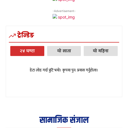
-Advertisement-
ट्रेन्डिङ
२४ घण्टा
यो साता
यो महिना
डेटा लोड गर्दा त्रुटि भयो। कृपया पुन: प्रयास गर्नुहोला।
सामाजिक संजाल