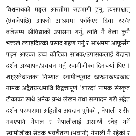
विश्वनाथको मङ्गल आरतीमा सहभागी हुनु, त्यसपश्चात्
(४बजेपछि) आफ्नो आश्रममा फर्किएर दिवा १२/१
बजेसम्म श्रीविद्याको उपासना गर्नु, त्यति नै बेला कुनै
भक्तले ल्याइदिएको प्रसाद ग्रहण गर्नु र आश्रममा आफूसँग
पढ्न आएका उच्च कोटिका साधक/उपासकलाई वेदान्त
दर्शन अध्यापन/प्रवचन गर्नु स्वामीजीका दिनचर्या थिए ।
शाङ्करवेदान्तका निष्णात स्वामीज्यूबाट खण्डनखण्डखाद्य
नामक अद्वैतग्रन्थमाथि विद्वत्तापूर्ण ´शारदा` नामक संस्कृत
टीकाका साथै अनेक ग्रन्थ लेखन तथा सम्पादन गरी अद्वैत
दर्शन परम्परामा अद्वितीय अवदान पुगेको , नेपाली शरीर
नभएपनि नेपाल र नेपालीलाई असाध्यै स्नेह गर्ने
स्वामीजीका सेवक भवचैतन्य (भवानी) नेपाली नै रहेको र