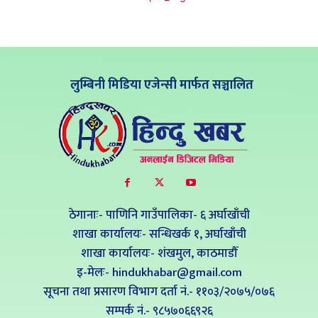
लुम्बिनी मिडिया एजेन्सी मार्फत सञ्चालित
ठेगानाः- पाणिनि गाउँपालिका- ६ अर्घाखाँची
शाखा कार्यालयः- सन्धिखर्क १, अर्घाखाँची
शाखा कार्यालयः- शंखमुल, काठमाडौँ
इ-मेलः- hindukhabar@gmail.com
सूचना तथा प्रसारण विभाग दर्ता नं.- ११०३/२०७५/०७६
सम्पर्क नं‍.- ९८५७०६६९२६