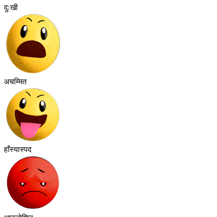
दुःखी
अचम्मित
हाँस्यास्पद