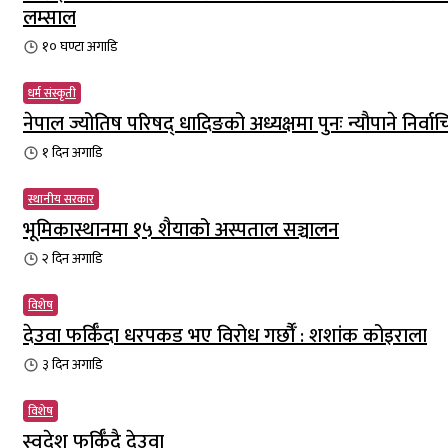
लम्साल
१० घण्टा
अगाडि
धर्म संस्कृती
नेपाल ज्योतिष परिषद् धादिङको अध्यक्षमा पुनः न्यौपाने निर्वा
१ दिन
अगाडि
स्थानीय सरकार
भूमिकास्थानमा १५ शैयाको अस्पताल सञ्चालन
२ दिन
अगाडि
विशेष
देउवा फर्किँदा धरपकड भए विरोध गर्छौँं : शशांक कोइराला
३ दिन
अगाडि
विशेष
स्वदेश फर्किँदै देउवा