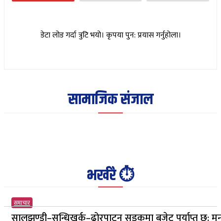
डेटा लोड गर्दा त्रुटि भयो। कृपया पुन: प्रयास गर्नुहोला।
सामाजिक संजाल
भर्खरै ⏱️
समाचार
सालझण्डी–सन्धिखर्क–ढोरपाटन सडकमा बजेट पर्याप्त छ: मन्त्