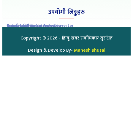
उपयोगी लिङ्कहरु
Romanized to Unicode Converter
Preeti to Unicode Converter
Unicode to Preeti Converter
आजको राशिफल
आजको सुनचाँदीको मुल्य
Copyright ©
2026
- हिन्दु खबर सर्वाधिकार सुरक्षित
Design & Develop By-
Mahesh Bhusal