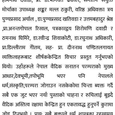
होमनाथ दवाडी, प्रा. डा.भागवत ढकाल, सनातन संयुक्त
मोर्चाका उपाध्यक्ष शङ्कर मल्ल ठकुरी, वरिष्ठ अधिवक्ता त्रय
पुण्यप्रसाद अर्याल , डा.पुण्यप्रसाद खतिवडा र उत्तमबहादुर श्रेष्ठ
,प्रा.अनन्तगोपाल रिसाल, पत्रकारद्वय शिरोमणि दवाडी र
ठमनाथ घिमिरे, डा.रवीन्द्र शिवाकोटी, डा.रघुनाथ अधिकारी,
प्रा.डिल्लीराम गेोतम, सह- प्रा. दीननाथ पण्डितलगायत
व्यक्तित्वहरूबाट शीर्षककेन्द्रित विचार प्रस्तुत गर्नुभएको
थियो। उहाँहरूले नेपाल वैदिक सनातन परम्पराको मुख्य
आधार,देवभूमी,तपोभूमि भएर पनि नेपालले
धर्म,संस्कृति,परम्परा जोगाउन नसकेकोमा चिन्ता ब्यक्त गर्दै
सबै एक जुट भएर नयाँ पुस्ताको चाहना र रुचिलाई बुझ्दै
वैदिक अस्तित्व रक्षामा केन्द्रित हुन एकतावद्ध हुनुपर्ने कुरामा
जोड दिनुभयो । प्राय: सबै बक्ताले धर्म शास्त्रका रहस्यमय