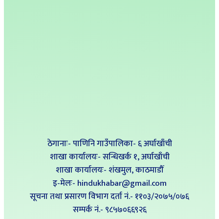
ठेगानाः- पाणिनि गाउँपालिका- ६ अर्घाखाँची
शाखा कार्यालयः- सन्धिखर्क १, अर्घाखाँची
शाखा कार्यालयः- शंखमुल, काठमाडौँ
इ-मेलः- hindukhabar@gmail.com
सूचना तथा प्रसारण विभाग दर्ता नं.- ११०३/२०७५/०७६
सम्पर्क नं‍.- ९८५७०६६९२६