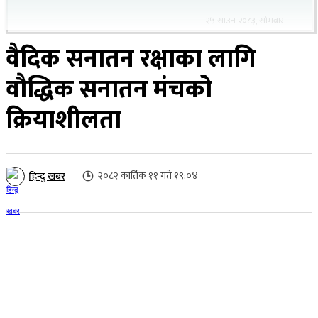
२५ साउन २०८३, सोमबार
वैदिक सनातन रक्षाका लागि
वौद्धिक सनातन मंचको
क्रियाशीलता
२०८२ कार्तिक ११ गते १९:०४
हिन्दु खबर