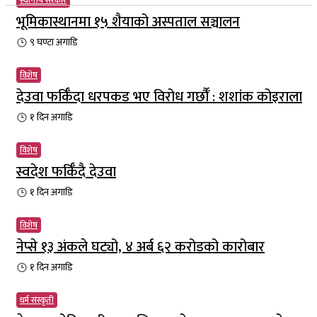
स्थानीय सरकार
भूमिकास्थानमा १५ शैयाको अस्पताल सञ्चालन
९ घण्टा
अगाडि
विशेष
देउवा फर्किँदा धरपकड भए विरोध गर्छौँं : शशांक कोइराला
१ दिन
अगाडि
विशेष
स्वदेश फर्किँदै देउवा
१ दिन
अगाडि
विशेष
नेप्से १३ अंकले घट्यो, ४ अर्ब ६२ करोडको कारोबार
१ दिन
अगाडि
धर्म संस्कृती