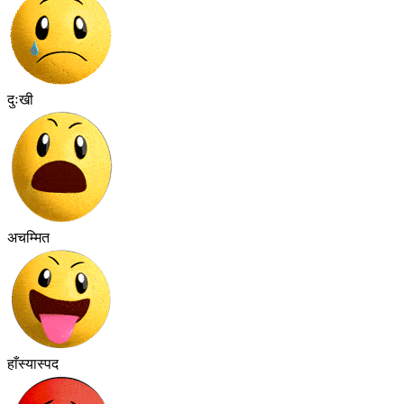
दुःखी
अचम्मित
हाँस्यास्पद