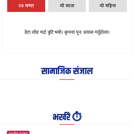
२४ घण्टा
यो साता
यो महिना
डेटा लोड गर्दा त्रुटि भयो। कृपया पुन: प्रयास गर्नुहोला।
सामाजिक संजाल
भर्खरै ⏱️