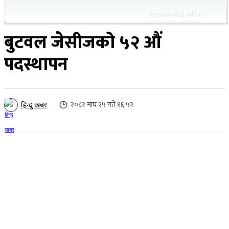
२३ साउन २०८३, शनिबार
बुटवल जेसीजको ५२ औं
पदस्थापन
२०८२ माघ २५ गते १६:५२
हिन्दु खबर