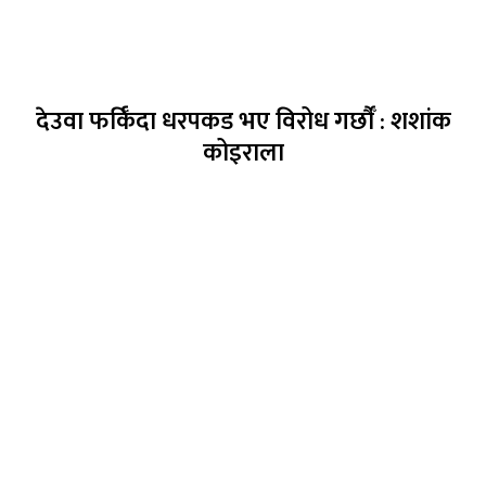
देउवा फर्किँदा धरपकड भए विरोध गर्छौँं : शशांक
कोइराला