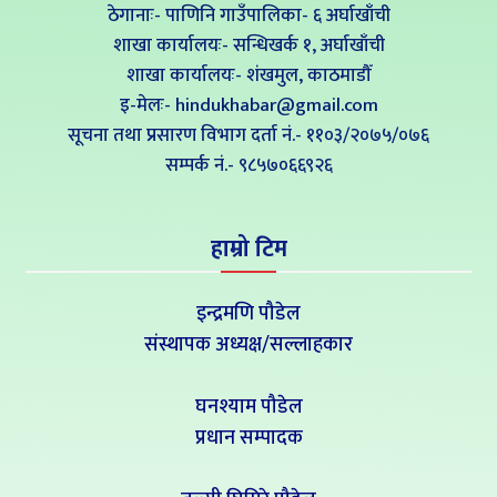
ठेगानाः- पाणिनि गाउँपालिका- ६ अर्घाखाँची
शाखा कार्यालयः- सन्धिखर्क १, अर्घाखाँची
शाखा कार्यालयः- शंखमुल, काठमाडौँ
इ-मेलः- hindukhabar@gmail.com
सूचना तथा प्रसारण विभाग दर्ता नं.- ११०३/२०७५/०७६
सम्पर्क नं‍.- ९८५७०६६९२६
हाम्रो टिम
इन्द्रमणि पौडेल
संस्थापक अध्यक्ष/सल्लाहकार
घनश्याम पौडेल
प्रधान सम्पादक