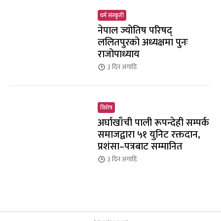
धर्म संस्कृती
नेपाल ज्योतिष परिषद्
ललितपुरको अध्यक्षमा पुनः
राजोपाध्याय
३ दिन
अगाडि
विशेष
अर्घाखाँची पाली रूपन्देही सम्पर्क
समाजद्वारा ५१ युनिट रक्तदान,
प्रशंसा–पत्रबाट सम्मानित
३ दिन
अगाडि