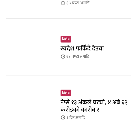
१५ घण्टा
अगाडि
विशेष
स्वदेश फर्किँदै देउवा
२३ घण्टा
अगाडि
विशेष
नेप्से १३ अंकले घट्यो, ४ अर्ब ६२
करोडको कारोबार
१ दिन
अगाडि