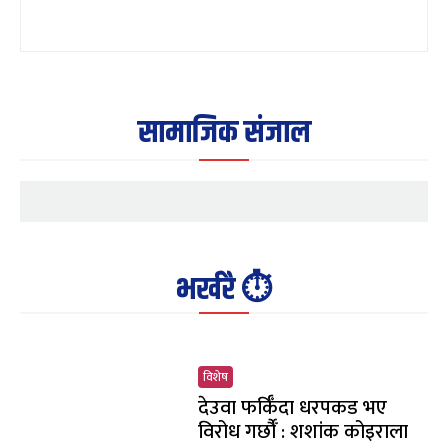
सामाजिक संजाल
भर्खरै ⏱️
विशेष
देउवा फर्किँदा धरपकड भए
विरोध गर्छौँं : शशांक कोइराला