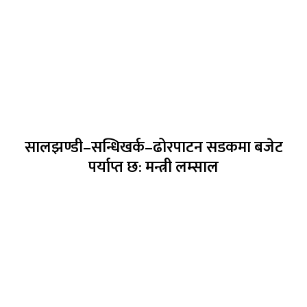
सालझण्डी–सन्धिखर्क–ढोरपाटन सडकमा बजेट
पर्याप्त छ: मन्त्री लम्साल