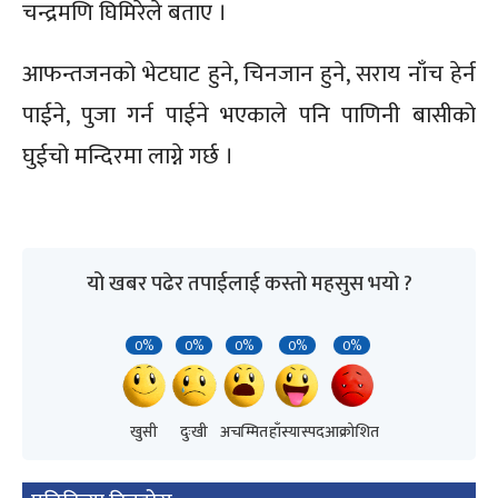
चन्द्रमणि घिमिरेले बताए ।
आफन्तजनको भेटघाट हुने, चिनजान हुने, सराय नाँच हेर्न
पाईने, पुजा गर्न पाईने भएकाले पनि पाणिनी बासीको
घुईचो मन्दिरमा लाग्ने गर्छ ।
यो खबर पढेर तपाईलाई कस्तो महसुस भयो ?
0%
0%
0%
0%
0%
खुसी
दुःखी
अचम्मित
हाँस्यास्पद
आक्रोशित