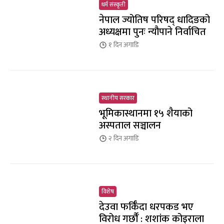
धर्म संस्कृती
नेपाल ज्योतिष परिषद् धादिङको
अध्यक्षमा पुनः न्यौपाने निर्वाचित
१ दिन
अगाडि
स्थानीय सरकार
भूमिकास्थानमा १५ शैयाको
अस्पताल सञ्चालन
२ दिन
अगाडि
विशेष
देउवा फर्किँदा धरपकड भए
विरोध गर्छौँं : शशांक कोइराला