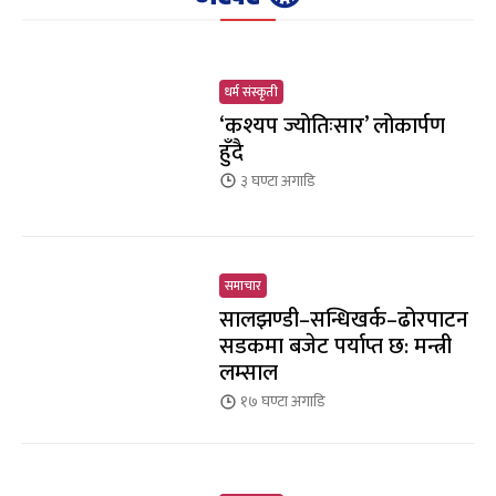
धर्म संस्कृती
‘कश्यप ज्योतिःसार’ लोकार्पण
हुँदै
३ घण्टा
अगाडि
समाचार
सालझण्डी–सन्धिखर्क–ढोरपाटन
सडकमा बजेट पर्याप्त छ: मन्त्री
लम्साल
१७ घण्टा
अगाडि