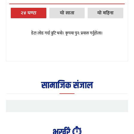
२४ घण्टा
यो साता
यो महिना
डेटा लोड गर्दा त्रुटि भयो। कृपया पुन: प्रयास गर्नुहोला।
सामाजिक संजाल
भर्खरै ⏱️