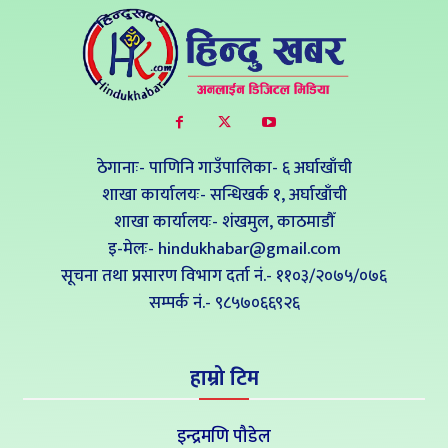
ठेगानाः- पाणिनि गाउँपालिका- ६ अर्घाखाँची
शाखा कार्यालयः- सन्धिखर्क १, अर्घाखाँची
शाखा कार्यालयः- शंखमुल, काठमाडौँ
इ-मेलः- hindukhabar@gmail.com
सूचना तथा प्रसारण विभाग दर्ता नं.- ११०३/२०७५/०७६
सम्पर्क नं‍.- ९८५७०६६९२६
हाम्रो टिम
इन्द्रमणि पौडेल