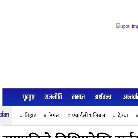
२२ साउन २०८३, शुक्रबार
गृहपृष्ठ
राजनीति
समाज
अर्थतन्त्र
अन्तर्वार
तिहार
रिगल
एवाईसी भलिबल
देउवा