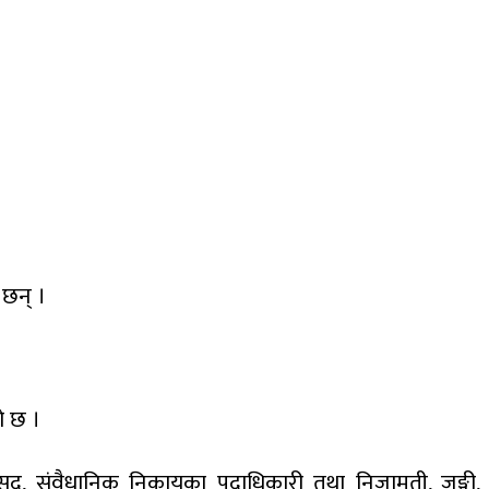
 छन् ।
ो छ ।
श, सांसद, संवैधानिक निकायका पदाधिकारी तथा निजामती, जङ्गी,