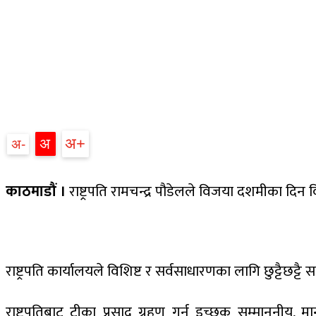
अ+
अ
अ-
काठमाडौं ।
राष्ट्रपति रामचन्द्र पौडेलले विजया दशमीका दि
राष्ट्रपति कार्यालयले विशिष्ट र सर्वसाधारणका लागि छुट्टैछट
राष्ट्रपतिबाट टीका प्रसाद ग्रहण गर्न इच्छुक सम्माननीय, म