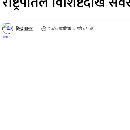
राष्ट्रपतिले विशिष्टदेखि 
हिन्दु खबर
२०८० कार्तिक ७ गते ०९:५१