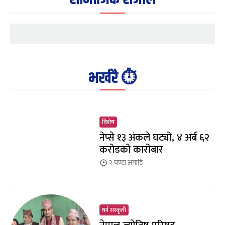
भर्खरै ⏱️
विशेष
नेप्से १३ अंकले घट्यो, ४ अर्ब ६२
करोडको कारोबार
२ घण्टा
अगाडि
धर्म संस्कृती