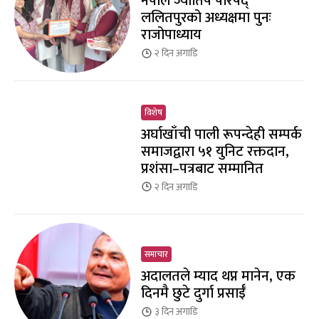
नेपाल ज्योतिष परिषद्
ललितपुरको अध्यक्षमा पुनः
राजोपाध्याय
२ दिन
अगाडि
विशेष
अर्घाखाँची पाली रूपन्देही सम्पर्क
समाजद्वारा ५१ युनिट रक्तदान,
प्रशंसा–पत्रबाट सम्मानित
२ दिन
अगाडि
समाचार
अदालतले म्याद थप्न मानेन, एक
दिनमै छुटे दुर्गा प्रसाईँ
३ दिन
अगाडि