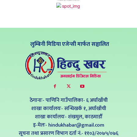
लुम्बिनी मिडिया एजेन्सी मार्फत सञ्चालित
ठेगानाः- पाणिनि गाउँपालिका- ६ अर्घाखाँची
शाखा कार्यालयः- सन्धिखर्क १, अर्घाखाँची
शाखा कार्यालयः- शंखमुल, काठमाडौँ
इ-मेलः- hindukhabar@gmail.com
सूचना तथा प्रसारण विभाग दर्ता नं.- ११०३/२०७५/०७६