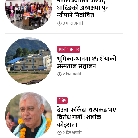
नेपाल ज्योतिष परिषद्
धादिङको अध्यक्षमा पुनः
न्यौपाने निर्वाचित
३ घण्टा
अगाडि
स्थानीय सरकार
भूमिकास्थानमा १५ शैयाको
अस्पताल सञ्चालन
१ दिन
अगाडि
विशेष
देउवा फर्किँदा धरपकड भए
विरोध गर्छौँं : शशांक
कोइराला
२ दिन
अगाडि