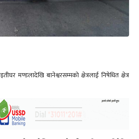
घर मण्डलादेखि बानेश्वरसम्मको क्षेत्रलाई निषेधित क्षेत्र