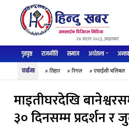
२४ साउन २०८३, आइतबार
गृहपृष्ठ
राजनीति
समाज
अर्थतन्त्र
अन्तर्वा
तिहार
रिगल
एवाईसी भलिबल
माइतीघरदेखि बानेश्वरसम्
३० दिनसम्म प्रदर्शन र ज