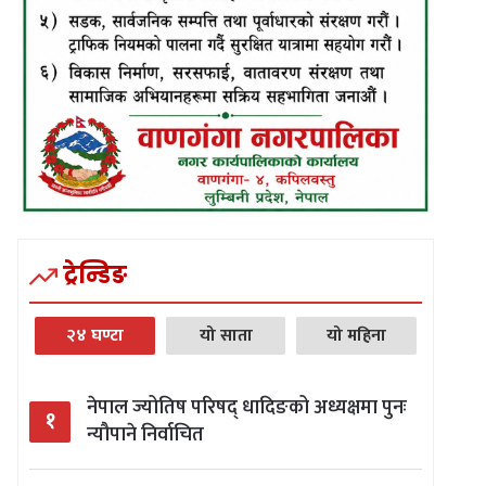
ट्रेन्डिङ
२४ घण्टा
यो साता
यो महिना
नेपाल ज्योतिष परिषद् धादिङको अध्यक्षमा पुनः
१
न्यौपाने निर्वाचित