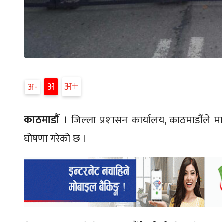
अ+
अ
अ-
काठमाडौं ।
जिल्ला प्रशासन कार्यालय, काठमाडौंले माइती
घोषणा गरेको छ ।