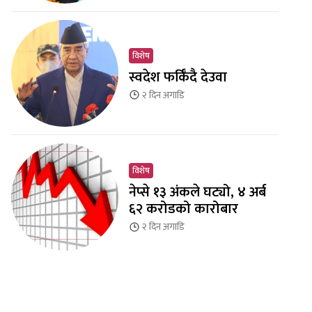
विशेष
स्वदेश फर्किँदै देउवा
२ दिन
अगाडि
विशेष
नेप्से १३ अंकले घट्यो, ४ अर्ब
६२ करोडको कारोबार
२ दिन
अगाडि