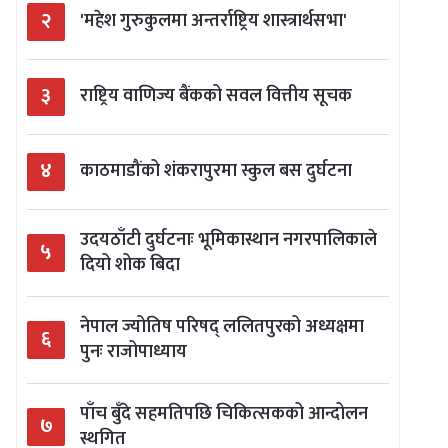
२
'महेश गुरुकुलमा अन्तर्राष्ट्रिय शास्त्रार्थसभा'
३
राष्ट्रिय वाणिज्य बैंकको सवल वित्तीय सूचक
४
काठमाडौंको शंकरापुरमा स्कुल बस दुर्घटना
उदयठाँटी दुर्घटनाः भूमिकास्थान नगरपालिकाले
५
दियो शोक बिदा
नेपाल ज्योतिष परिषद् ललितपुरको अध्यक्षमा
६
पुनः राजोपाध्याय
पाँच बुँदे सहमतिपछि चिकित्सकको आन्दोलन
७
स्थगित