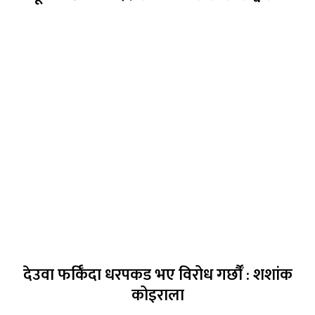
देउवा फर्किँदा धरपकड भए विरोध गर्छौँं : शशांक
कोइराला