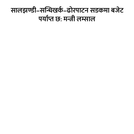
सालझण्डी–सन्धिखर्क–ढोरपाटन सडकमा बजेट
पर्याप्त छ: मन्त्री लम्साल