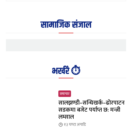
सामाजिक संजाल
भर्खरै ⏱️
समाचार
सालझण्डी–सन्धिखर्क–ढोरपाटन
सडकमा बजेट पर्याप्त छ: मन्त्री
लम्साल
१३ घण्टा
अगाडि