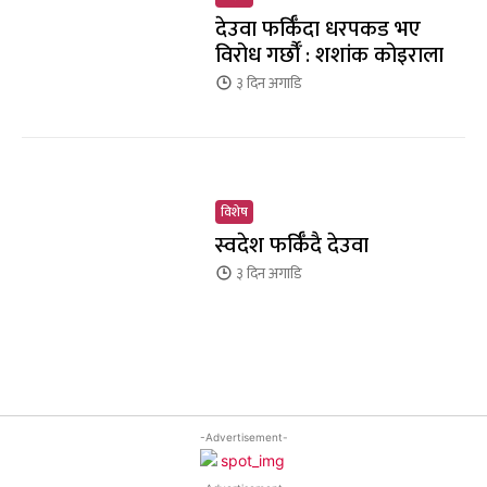
देउवा फर्किँदा धरपकड भए
विरोध गर्छौँं : शशांक कोइराला
३ दिन
अगाडि
विशेष
स्वदेश फर्किँदै देउवा
३ दिन
अगाडि
-Advertisement-