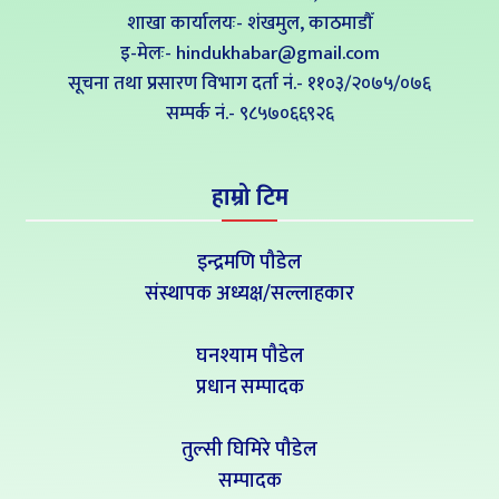
शाखा कार्यालयः- शंखमुल, काठमाडौँ
इ-मेलः- hindukhabar@gmail.com
सूचना तथा प्रसारण विभाग दर्ता नं.- ११०३/२०७५/०७६
सम्पर्क नं‍.- ९८५७०६६९२६
हाम्रो टिम
इन्द्रमणि पौडेल
संस्थापक अध्यक्ष/सल्लाहकार
घनश्याम पौडेल
प्रधान सम्पादक
तुल्सी घिमिरे पौडेल
सम्पादक