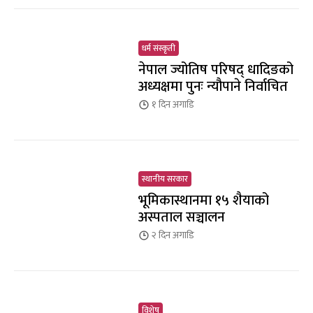
धर्म संस्कृती
नेपाल ज्योतिष परिषद् धादिङको
अध्यक्षमा पुनः न्यौपाने निर्वाचित
१ दिन
अगाडि
स्थानीय सरकार
भूमिकास्थानमा १५ शैयाको
अस्पताल सञ्चालन
२ दिन
अगाडि
विशेष