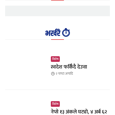
भर्खरै ⏱️
विशेष
स्वदेश फर्किँदै देउवा
२ घण्टा
अगाडि
विशेष
नेप्से १३ अंकले घट्यो, ४ अर्ब ६२