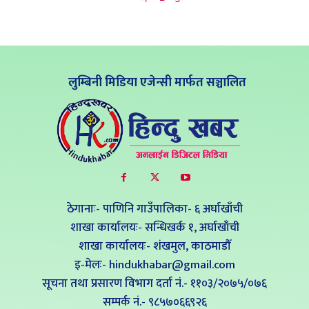
लुम्बिनी मिडिया एजेन्सी मार्फत सञ्चालित
ठेगानाः- पाणिनि गाउँपालिका- ६ अर्घाखाँची
शाखा कार्यालयः- सन्धिखर्क १, अर्घाखाँची
शाखा कार्यालयः- शंखमुल, काठमाडौँ
इ-मेलः- hindukhabar@gmail.com
सूचना तथा प्रसारण विभाग दर्ता नं.- ११०३/२०७५/०७६
सम्पर्क नं‍.- ९८५७०६६९२६