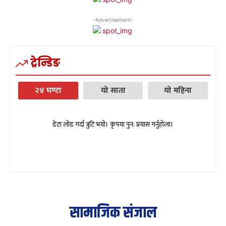
-Advertisement-
ट्रेन्डिङ
२४ घण्टा
यो साता
यो महिना
डेटा लोड गर्दा त्रुटि भयो। कृपया पुन: प्रयास गर्नुहोला।
सामाजिक संजाल