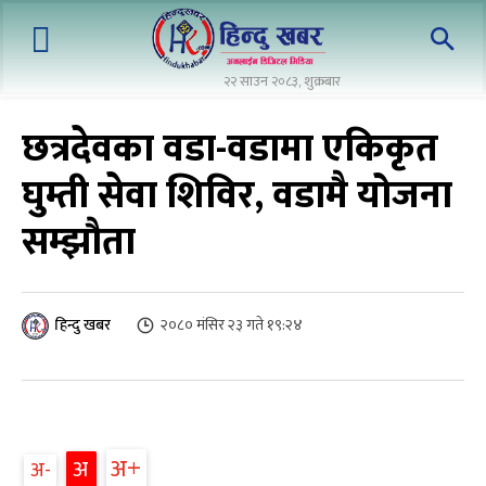
२२ साउन २०८३, शुक्रबार
छत्रदेवका वडा-वडामा एकिकृत
घुम्ती सेवा शिविर, वडामै योजना
सम्झौता
२०८० मंसिर २३ गते १९:२४
हिन्दु खबर
अ+
अ
अ-