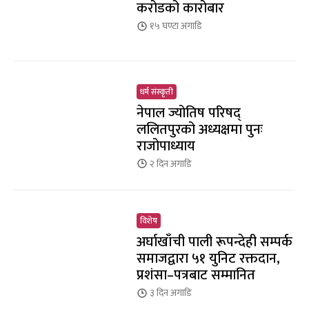
करोडको कारोबार
१५ घण्टा
अगाडि
धर्म संस्कृती
नेपाल ज्योतिष परिषद्
ललितपुरको अध्यक्षमा पुनः
राजोपाध्याय
२ दिन
अगाडि
विशेष
अर्घाखाँची पाली रूपन्देही सम्पर्क
समाजद्वारा ५१ युनिट रक्तदान,
प्रशंसा–पत्रबाट सम्मानित
३ दिन
अगाडि