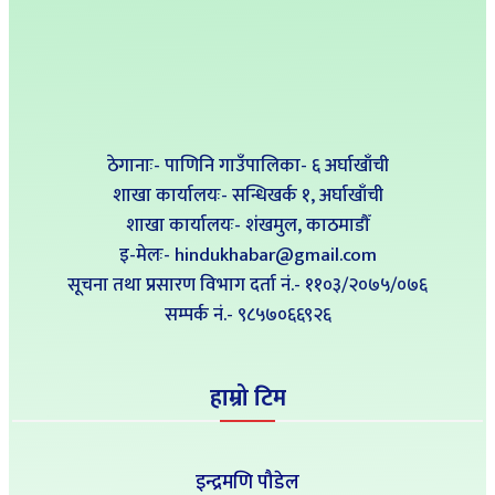
ठेगानाः- पाणिनि गाउँपालिका- ६ अर्घाखाँची
शाखा कार्यालयः- सन्धिखर्क १, अर्घाखाँची
शाखा कार्यालयः- शंखमुल, काठमाडौँ
इ-मेलः- hindukhabar@gmail.com
सूचना तथा प्रसारण विभाग दर्ता नं.- ११०३/२०७५/०७६
सम्पर्क नं‍.- ९८५७०६६९२६
हाम्रो टिम
इन्द्रमणि पौडेल