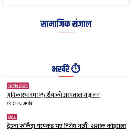
सामाजिक संजाल
भर्खरै ⏱️
स्थानीय सरकार
भूमिकास्थानमा १५ शैयाको अस्पताल सञ्चालन
८ घण्टा
अगाडि
विशेष
देउवा फर्किँदा धरपकड भए विरोध गर्छौँं : शशांक कोइराला