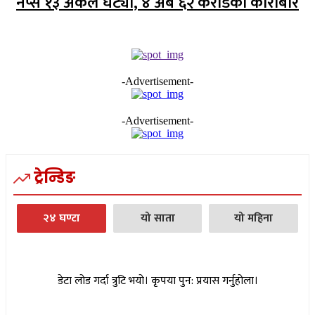
नेप्से १३ अंकले घट्यो, ४ अर्ब ६२ करोडको कारोबार
-Advertisement-
-Advertisement-
ट्रेन्डिङ
२४ घण्टा
यो साता
यो महिना
डेटा लोड गर्दा त्रुटि भयो। कृपया पुन: प्रयास गर्नुहोला।