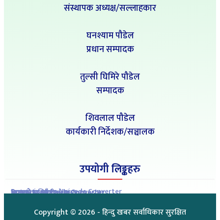
संस्थापक अध्यक्ष/सल्लाहकार
घनश्याम पौडेल
प्रधान सम्पादक
तुल्सी घिमिरे पौडेल
सम्पादक
शिवलाल पौडेल
कार्यकारी निर्देशक/सञ्चालक
उपयोगी लिङ्कहरु
Romanized to Unicode Converter
Preeti to Unicode Converter
Unicode to Preeti Converter
आजको राशिफल
आजको सुनचाँदीको मुल्य
Copyright ©
2026
- हिन्दु खबर सर्वाधिकार सुरक्षित