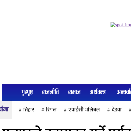
२१ साउन २०८३, बिहिबार
गृहपृष्ठ
राजनीति
समाज
अर्थतन्त्र
अन्तर्वार
तिहार
रिगल
एवाईसी भलिबल
देउवा