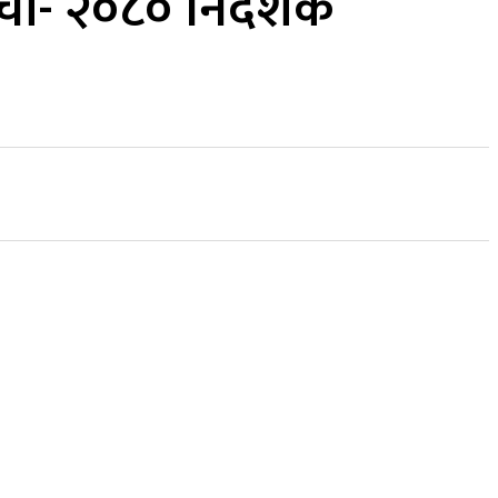
ाँची- २०८० निर्देशक