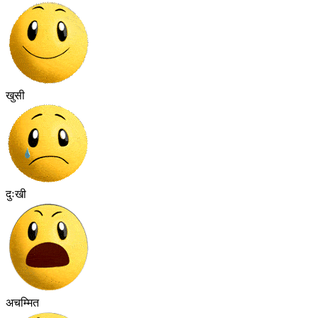
खुसी
दुःखी
अचम्मित