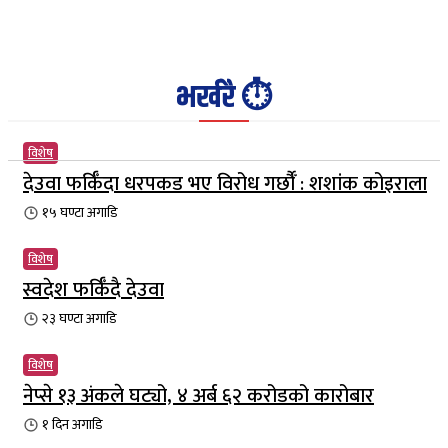
भर्खरै ⏱️
विशेष
देउवा फर्किँदा धरपकड भए विरोध गर्छौँं : शशांक कोइराला
१५ घण्टा
अगाडि
विशेष
स्वदेश फर्किँदै देउवा
२३ घण्टा
अगाडि
विशेष
नेप्से १३ अंकले घट्यो, ४ अर्ब ६२ करोडको कारोबार
१ दिन
अगाडि