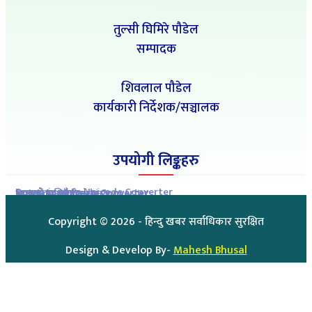
तुल्सी घिमिरे पौडेल
सम्पादक
शिवलाल पौडेल
कार्यकारी निर्देशक/सञ्चालक
उपयोगी लिङ्कहरु
Romanized to Unicode Converter
Preeti to Unicode Converter
Unicode to Preeti Converter
आजको राशिफल
आजको सुनचाँदीको मुल्य
Copyright ©
2026
- हिन्दु खबर सर्वाधिकार सुरक्षित
Design & Develop By-
Mahesh Bhusal