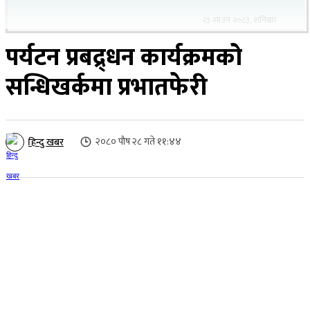
२३ साउन २०८३, शनिबार
पर्यटन प्रबद्र्धन कार्यक्रमको
सन्धिखर्कमा प्रभातफेरी
२०८० पौष २८ गते ११:४४
हिन्दु खबर