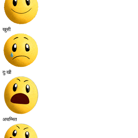
खुसी
दुःखी
अचम्मित