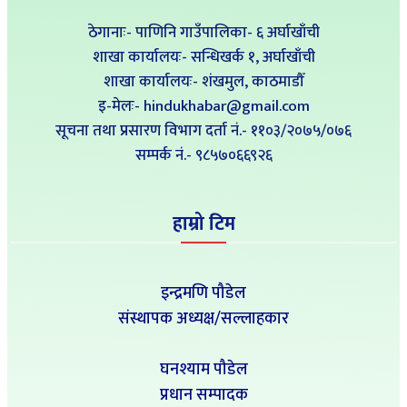
ठेगानाः- पाणिनि गाउँपालिका- ६ अर्घाखाँची
शाखा कार्यालयः- सन्धिखर्क १, अर्घाखाँची
शाखा कार्यालयः- शंखमुल, काठमाडौँ
इ-मेलः- hindukhabar@gmail.com
सूचना तथा प्रसारण विभाग दर्ता नं.- ११०३/२०७५/०७६
सम्पर्क नं‍.- ९८५७०६६९२६
हाम्रो टिम
इन्द्रमणि पौडेल
संस्थापक अध्यक्ष/सल्लाहकार
घनश्याम पौडेल
प्रधान सम्पादक