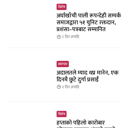
विशेष
अर्घाखाँची पाली रूपन्देही सम्पर्क
समाजद्वारा ५१ युनिट रक्तदान,
प्रशंसा–पत्रबाट सम्मानित
२ दिन
अगाडि
समाचार
अदालतले म्याद थप्न मानेन, एक
दिनमै छुटे दुर्गा प्रसाईँ
२ दिन
अगाडि
विशेष
हप्ताको पहिलो कारोबार