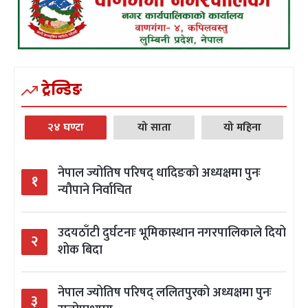
ट्रेन्डिङ
२४ घण्टा
यो साता
यो महिना
नेपाल ज्योतिष परिषद् धादिङको अध्यक्षमा पुनः
१
न्यौपाने निर्वाचित
उदयठाँटी दुर्घटनाः भूमिकास्थान नगरपालिकाले दियो
२
शोक बिदा
नेपाल ज्योतिष परिषद् ललितपुरको अध्यक्षमा पुनः
३