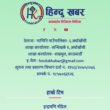
ठेगानाः- पाणिनि गाउँपालिका- ६ अर्घाखाँची
शाखा कार्यालयः- सन्धिखर्क १, अर्घाखाँची
शाखा कार्यालयः- शंखमुल, काठमाडौँ
इ-मेलः- hindukhabar@gmail.com
सूचना तथा प्रसारण विभाग दर्ता नं.- ११०३/२०७५/०७६
सम्पर्क नं‍.- ९८५७०६६९२६
हाम्रो टिम
इन्द्रमणि पौडेल