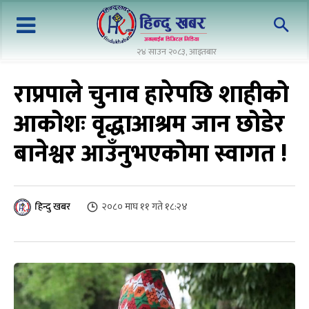
२४ साउन २०८३, आइतबार
राप्रपाले चुनाव हारेपछि शाहीको
आकोशः वृद्धाआश्रम जान छोडेर
बानेश्वर आउँनुभएकोमा स्वागत !
२०८० माघ ११ गते १८:२४
हिन्दु खबर