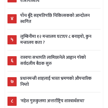
राजोपाध्याय
पाँच बुँदे सहमतिपछि चिकित्सकको आन्दोलन
४
स्थगित
लुम्बिनीमा १२ मन्त्रालय घटाएर ८ बनाइयो, कुन
५
मन्त्रालय कता ?
रास्वपा सभापति लामिछानेले आह्वान गरेको
६
सर्वदलीय बैठक सुरु
प्रधानमन्त्री शाहलाई भारत भ्रमणको औपचारिक
७
निम्तो
८
'महेश गुरुकुलमा अन्तर्राष्ट्रिय शास्त्रार्थसभा'