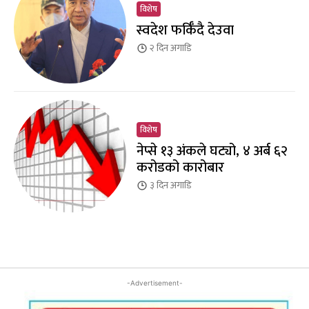
विशेष
स्वदेश फर्किँदै देउवा
२ दिन
अगाडि
विशेष
नेप्से १३ अंकले घट्यो, ४ अर्ब ६२
करोडको कारोबार
३ दिन
अगाडि
-Advertisement-