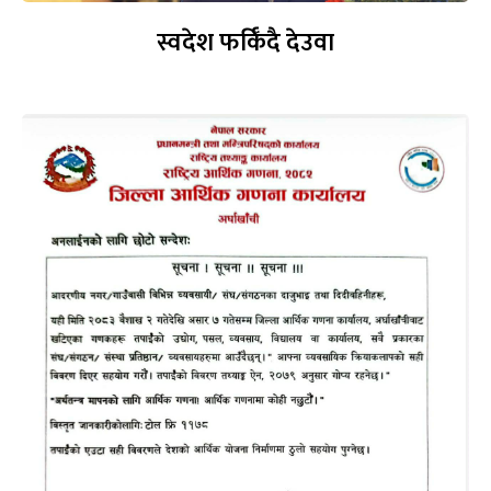
स्वदेश फर्किँदै देउवा