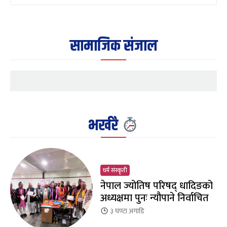
सामाजिक संजाल
भर्खरै
धर्म संस्कृती
नेपाल ज्योतिष परिषद् धादिङको
अध्यक्षमा पुनः न्यौपाने निर्वाचित
३ घण्टा
अगाडि