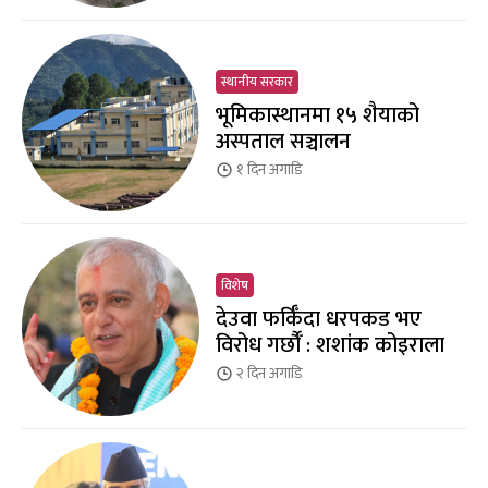
स्थानीय सरकार
भूमिकास्थानमा १५ शैयाको
अस्पताल सञ्चालन
१ दिन
अगाडि
विशेष
देउवा फर्किँदा धरपकड भए
विरोध गर्छौँं : शशांक कोइराला
२ दिन
अगाडि