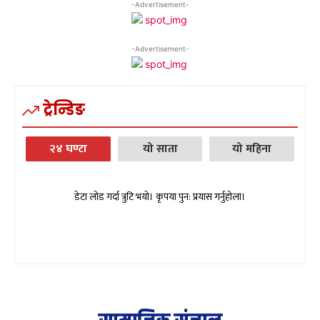
-Advertisement-
-Advertisement-
ट्रेन्डिङ
२४ घण्टा
यो साता
यो महिना
डेटा लोड गर्दा त्रुटि भयो। कृपया पुन: प्रयास गर्नुहोला।