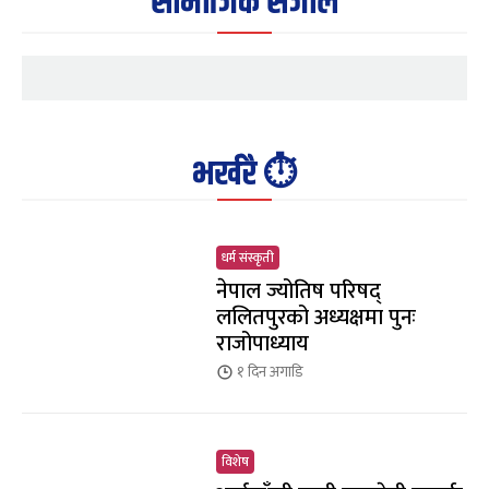
सामाजिक संजाल
भर्खरै ⏱️
धर्म संस्कृती
नेपाल ज्योतिष परिषद्
ललितपुरको अध्यक्षमा पुनः
राजोपाध्याय
१ दिन
अगाडि
विशेष