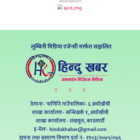
-Advertisement-
लुम्बिनी मिडिया एजेन्सी मार्फत सञ्चालित
ठेगानाः- पाणिनि गाउँपालिका- ६ अर्घाखाँची
शाखा कार्यालयः- सन्धिखर्क १, अर्घाखाँची
शाखा कार्यालयः- शंखमुल, काठमाडौँ
इ-मेलः- hindukhabar@gmail.com
सूचना तथा प्रसारण विभाग दर्ता नं.- ११०३/२०७५/०७६