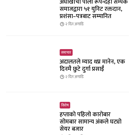
अर्घाखाँची पाली रूपन्देही सम्पर्क
समाजद्वारा ५१ युनिट रक्तदान,
प्रशंसा–पत्रबाट सम्मानित
२ दिन
अगाडि
समाचार
अदालतले म्याद थप्न मानेन, एक
दिनमै छुटे दुर्गा प्रसाईँ
२ दिन
अगाडि
विशेष
हप्ताको पहिलो कारोबार
सोमबार सामान्य अंकले घट्यो
सेयर बजार