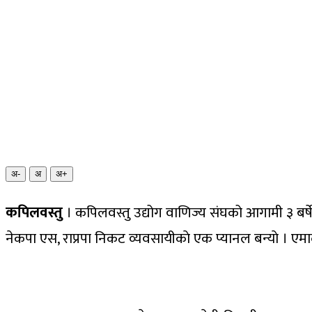
अ-
अ
अ+
कपिलवस्तु
। कपिलवस्तु उद्योग वाणिज्य संघको आगामी ३ बर्षे
नेकपा एस, राप्रपा निकट व्यवसायीकाे एक प्यानल बन्याे । एमाले र र