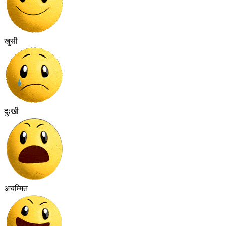
खुसी
दुःखी
अचम्मित