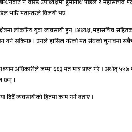
ठबन्धनबाट नै वरिष्ठ उपाध्यक्षमा हुमानाथ पौडेल र महासचि
ाैडेल भारि मतान्तरले विजयी भए ।
षेत्रमा लाेकप्रिय युवा व्यवसायी हुन् ।अध्यक्ष, महासचिव सहित
न गर्न सकिन्छ । उनले हासिल गरेको मत संघको चुनावमा सबैभ
नश्याम अधिकारीले जम्मा ६६३ मत मात्र प्राप्त गरे । अर्थात्
ील छन् ।
 दिदैँ व्यवसायीकाे हितमा काम गर्ने बताए ।