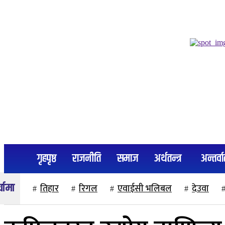
२२ साउन २०८३, शुक्रबार
गृहपृष्ठ
राजनीति
समाज
अर्थतन्त्र
अन्तर्वार
तिहार
रिगल
एवाईसी भलिबल
देउवा