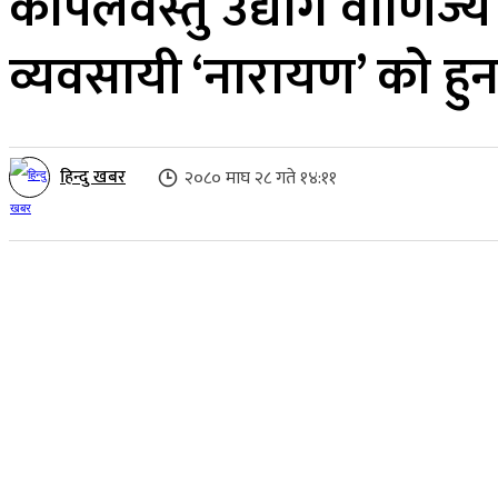
कपिलवस्तु उद्योग वाणिज्य 
व्यवसायी ‘नारायण’ काे हुन
हिन्दु खबर
२०८० माघ २८ गते १४:११