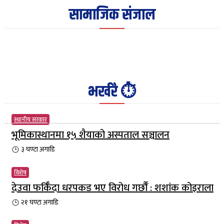
सामाजिक संजाल
भर्खरै ⏱️
स्थानीय सरकार
भूमिकास्थानमा १५ शैयाको अस्पताल सञ्चालन
३ घण्टा
अगाडि
विशेष
देउवा फर्किँदा धरपकड भए विरोध गर्छौँं : शशांक कोइराला
२१ घण्टा
अगाडि