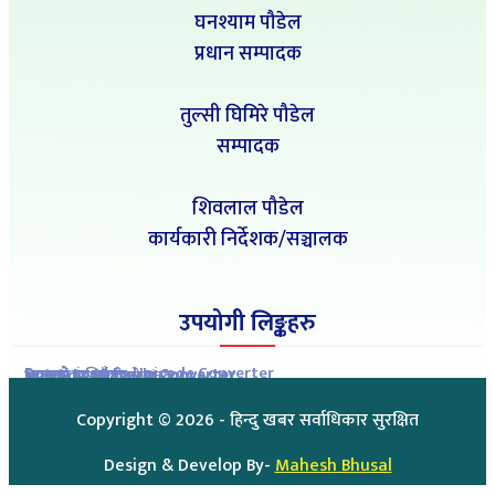
घनश्याम पौडेल
प्रधान सम्पादक
तुल्सी घिमिरे पौडेल
सम्पादक
शिवलाल पौडेल
कार्यकारी निर्देशक/सञ्चालक
उपयोगी लिङ्कहरु
Romanized to Unicode Converter
Preeti to Unicode Converter
Unicode to Preeti Converter
आजको राशिफल
आजको सुनचाँदीको मुल्य
Copyright ©
2026
- हिन्दु खबर सर्वाधिकार सुरक्षित
Design & Develop By-
Mahesh Bhusal