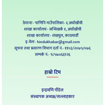
ठेगानाः- पाणिनि गाउँपालिका- ६ अर्घाखाँची
शाखा कार्यालयः- सन्धिखर्क १, अर्घाखाँची
शाखा कार्यालयः- शंखमुल, काठमाडौँ
इ-मेलः- hindukhabar@gmail.com
सूचना तथा प्रसारण विभाग दर्ता नं.- ११०३/२०७५/०७६
सम्पर्क नं‍.- ९८५७०६६९२६
हाम्रो टिम
इन्द्रमणि पौडेल
संस्थापक अध्यक्ष/सल्लाहकार