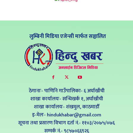
लुम्बिनी मिडिया एजेन्सी मार्फत सञ्चालित
ठेगानाः- पाणिनि गाउँपालिका- ६ अर्घाखाँची
शाखा कार्यालयः- सन्धिखर्क १, अर्घाखाँची
शाखा कार्यालयः- शंखमुल, काठमाडौँ
इ-मेलः- hindukhabar@gmail.com
सूचना तथा प्रसारण विभाग दर्ता नं.- ११०३/२०७५/०७६
सम्पर्क नं‍.- ९८५७०६६९२६