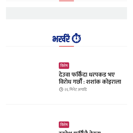
भर्खरै ⏱️
विशेष
देउवा फर्किँदा धरपकड भए
विरोध गर्छौँं : शशांक कोइराला
२६ मिनेट
अगाडि
विशेष