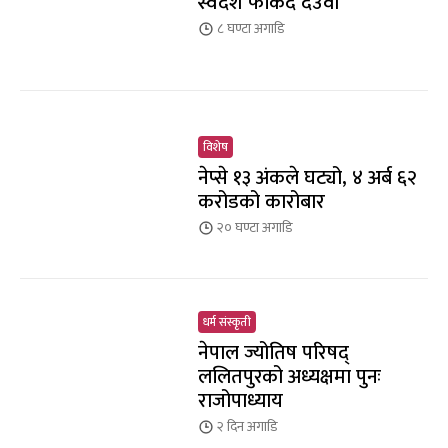
स्वदेश फर्किँदै देउवा
८ घण्टा
अगाडि
विशेष
नेप्से १३ अंकले घट्यो, ४ अर्ब ६२
करोडको कारोबार
२० घण्टा
अगाडि
धर्म संस्कृती
नेपाल ज्योतिष परिषद्
ललितपुरको अध्यक्षमा पुनः
राजोपाध्याय
२ दिन
अगाडि