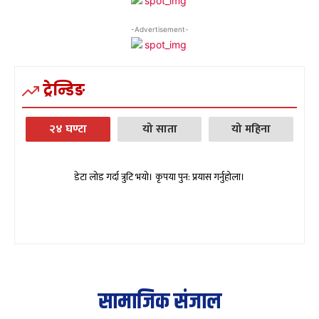
-Advertisement-
ट्रेन्डिङ
२४ घण्टा
यो साता
यो महिना
डेटा लोड गर्दा त्रुटि भयो। कृपया पुन: प्रयास गर्नुहोला।
सामाजिक संजाल