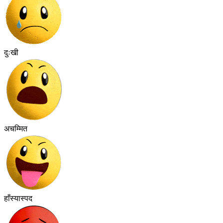
दुःखी
अचम्मित
हाँस्यास्पद