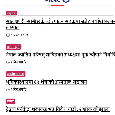
समाचार
सालझण्डी–सन्धिखर्क–ढोरपाटन सडकमा बजेट पर्याप्त छ: मन्त्
लम्साल
८ घण्टा
अगाडि
धर्म संस्कृती
नेपाल ज्योतिष परिषद् धादिङको अध्यक्षमा पुनः न्यौपाने निर्वा
१ दिन
अगाडि
स्थानीय सरकार
भूमिकास्थानमा १५ शैयाको अस्पताल सञ्चालन
२ दिन
अगाडि
विशेष
देउवा फर्किँदा धरपकड भए विरोध गर्छौँं : शशांक कोइराला