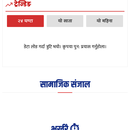
ट्रेन्डिङ
२४ घण्टा
यो साता
यो महिना
डेटा लोड गर्दा त्रुटि भयो। कृपया पुन: प्रयास गर्नुहोला।
सामाजिक संजाल
भर्खरै ⏱️