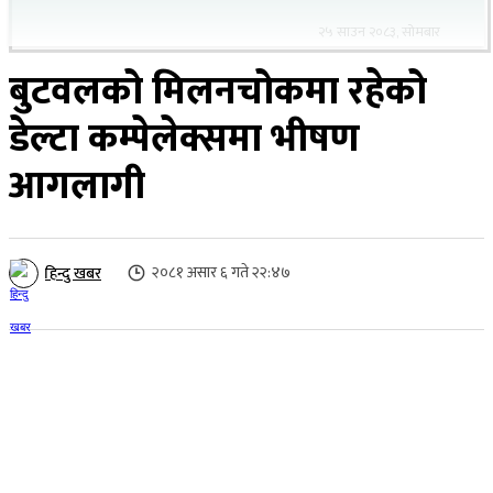
२५ साउन २०८३, सोमबार
बुटवलको मिलनचोकमा रहेको
डेल्टा कम्पेलेक्समा भीषण
आगलागी
२०८१ असार ६ गते २२:४७
हिन्दु खबर