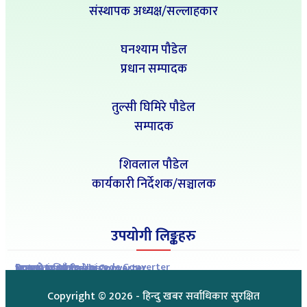
संस्थापक अध्यक्ष/सल्लाहकार
घनश्याम पौडेल
प्रधान सम्पादक
तुल्सी घिमिरे पौडेल
सम्पादक
शिवलाल पौडेल
कार्यकारी निर्देशक/सञ्चालक
उपयोगी लिङ्कहरु
Romanized to Unicode Converter
Preeti to Unicode Converter
Unicode to Preeti Converter
आजको राशिफल
आजको सुनचाँदीको मुल्य
Copyright ©
2026
- हिन्दु खबर सर्वाधिकार सुरक्षित