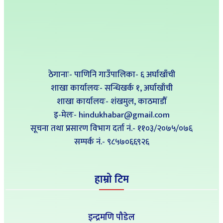
ठेगानाः- पाणिनि गाउँपालिका- ६ अर्घाखाँची
शाखा कार्यालयः- सन्धिखर्क १, अर्घाखाँची
शाखा कार्यालयः- शंखमुल, काठमाडौँ
इ-मेलः- hindukhabar@gmail.com
सूचना तथा प्रसारण विभाग दर्ता नं.- ११०३/२०७५/०७६
सम्पर्क नं‍.- ९८५७०६६९२६
हाम्रो टिम
इन्द्रमणि पौडेल