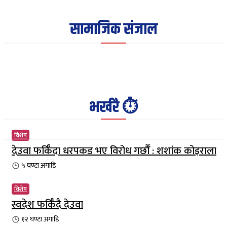
सामाजिक संजाल
भर्खरै ⏱️
विशेष
देउवा फर्किँदा धरपकड भए विरोध गर्छौँं : शशांक कोइराला
५ घण्टा
अगाडि
विशेष
स्वदेश फर्किँदै देउवा
१२ घण्टा
अगाडि