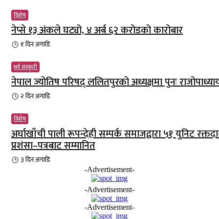
विशेष
नेप्से १३ अंकले घट्यो, ४ अर्ब ६२ करोडको कारोबार
१ दिन
अगाडि
धर्म संस्कृती
नेपाल ज्योतिष परिषद् ललितपुरको अध्यक्षमा पुनः राजोपाध्या
२ दिन
अगाडि
विशेष
अर्घाखाँची पाली रूपन्देही सम्पर्क समाजद्वारा ५१ युनिट रक्तदा
प्रशंसा–पत्रबाट सम्मानित
३ दिन
अगाडि
-Advertisement-
-Advertisement-
-Advertisement-