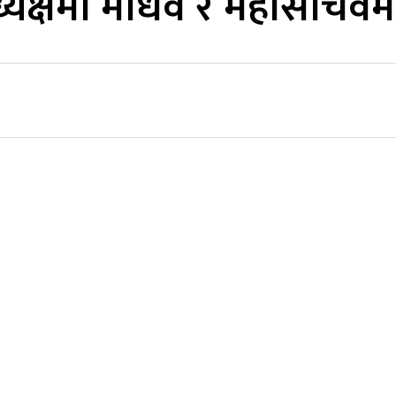
क्षमा माधव र महासचिवमा