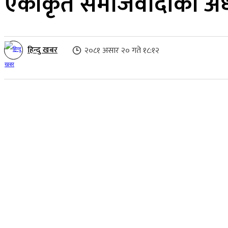
एकीकृत समाजवादीको अध्य
हिन्दु खबर
२०८१ असार २० गते १८:१२