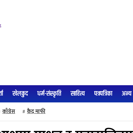
्ता
खेलकुद
धर्म-संस्कृति
साहित्य
पत्रपत्रिका
अन्य
काँग्रेस
कैद माफी