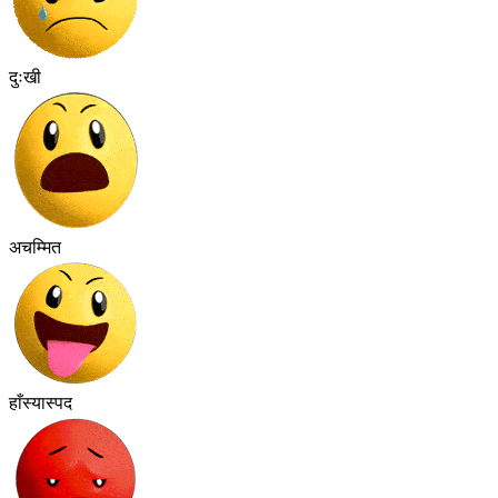
दुःखी
अचम्मित
हाँस्यास्पद