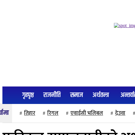
२२ साउन २०८३, शुक्रबार
गृहपृष्ठ
राजनीति
समाज
अर्थतन्त्र
अन्तर्वार
तिहार
रिगल
एवाईसी भलिबल
देउवा