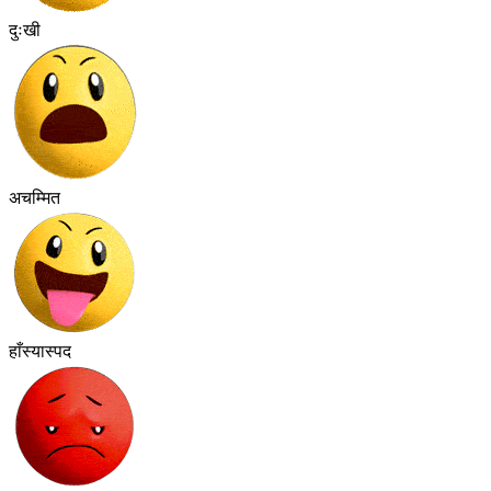
दुःखी
अचम्मित
हाँस्यास्पद