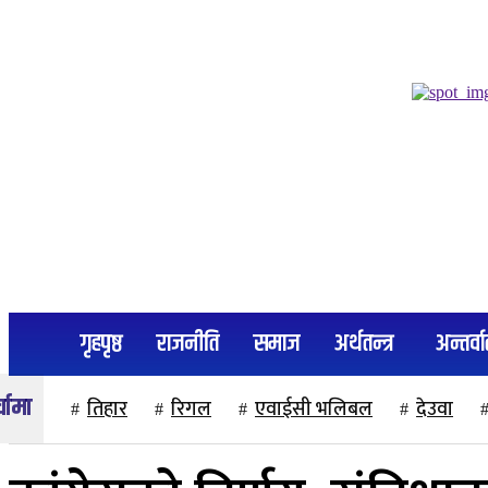
२२ साउन २०८३, शुक्रबार
गृहपृष्ठ
राजनीति
समाज
अर्थतन्त्र
अन्तर्वार
तिहार
रिगल
एवाईसी भलिबल
देउवा