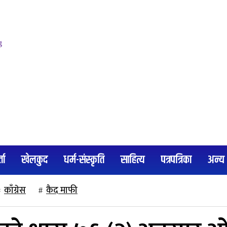
्ता
खेलकुद
धर्म-संस्कृति
साहित्य
पत्रपत्रिका
अन्य
काँग्रेस
कैद माफी