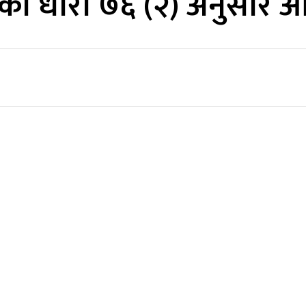
ानको धारा ७६ (२) अनुसार ओल