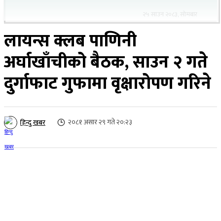
२५ साउन २०८३, सोमबार
लायन्स क्लब पाणिनी
अर्घाखाँचीको बैठक, साउन २ गते
दुर्गाफाट गुफामा वृक्षारोपण गरिने
२०८१ असार २९ गते २०:२३
हिन्दु खबर