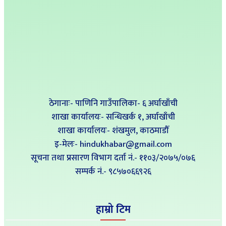
ठेगानाः- पाणिनि गाउँपालिका- ६ अर्घाखाँची
शाखा कार्यालयः- सन्धिखर्क १, अर्घाखाँची
शाखा कार्यालयः- शंखमुल, काठमाडौँ
इ-मेलः- hindukhabar@gmail.com
सूचना तथा प्रसारण विभाग दर्ता नं.- ११०३/२०७५/०७६
सम्पर्क नं‍.- ९८५७०६६९२६
हाम्रो टिम