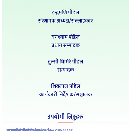
इन्द्रमणि पौडेल
संस्थापक अध्यक्ष/सल्लाहकार
घनश्याम पौडेल
प्रधान सम्पादक
तुल्सी घिमिरे पौडेल
सम्पादक
शिवलाल पौडेल
कार्यकारी निर्देशक/सञ्चालक
उपयोगी लिङ्कहरु
Romanized to Unicode Converter
Preeti to Unicode Converter
Unicode to Preeti Converter
आजको राशिफल