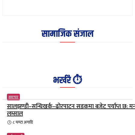
सामाजिक संजाल
भर्खरै ⏱️
समाचार
सालझण्डी–सन्धिखर्क–ढोरपाटन सडकमा बजेट पर्याप्त छ: मन्त्
लम्साल
८ घण्टा
अगाडि