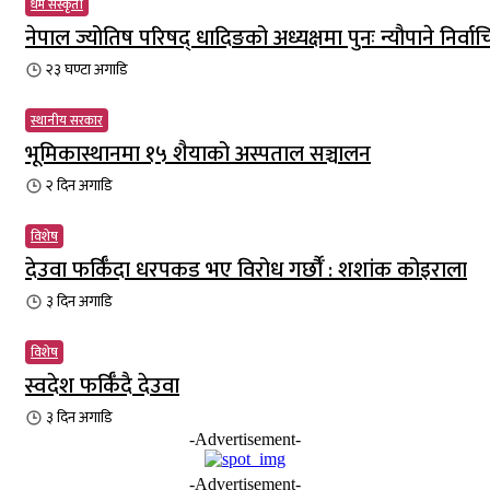
धर्म संस्कृती
नेपाल ज्योतिष परिषद् धादिङको अध्यक्षमा पुनः न्यौपाने निर्वा
२३ घण्टा
अगाडि
स्थानीय सरकार
भूमिकास्थानमा १५ शैयाको अस्पताल सञ्चालन
२ दिन
अगाडि
विशेष
देउवा फर्किँदा धरपकड भए विरोध गर्छौँं : शशांक कोइराला
३ दिन
अगाडि
विशेष
स्वदेश फर्किँदै देउवा
३ दिन
अगाडि
-Advertisement-
-Advertisement-