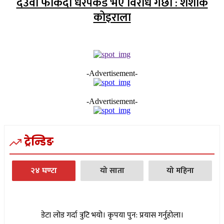
देउवा फर्किँदा धरपकड भए विरोध गर्छौँं : शशांक
कोइराला
-Advertisement-
-Advertisement-
ट्रेन्डिङ
२४ घण्टा
यो साता
यो महिना
डेटा लोड गर्दा त्रुटि भयो। कृपया पुन: प्रयास गर्नुहोला।