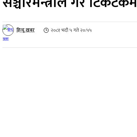
सञ्चारमन्त्रीले गरे टिकटक
हिन्दु खबर
२०८१ भदौ ५ गते २०:५५