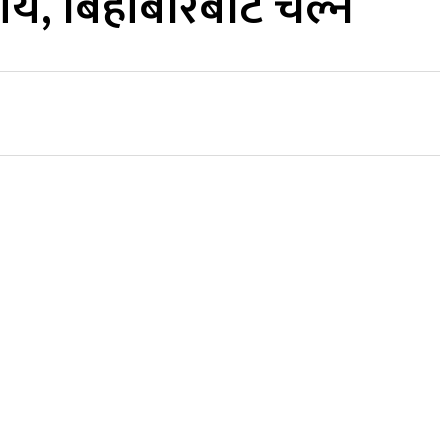
्णय, बिहीबारबाट चल्ने