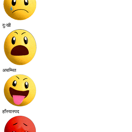
दुःखी
अचम्मित
हाँस्यास्पद