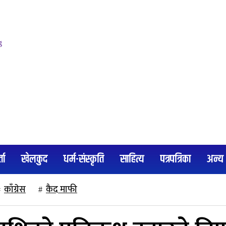
्ता
खेलकुद
धर्म-संस्कृति
साहित्य
पत्रपत्रिका
अन्य
काँग्रेस
कैद माफी