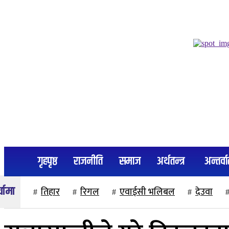
२२ साउन २०८३, शुक्रबार
गृहपृष्ठ
राजनीति
समाज
अर्थतन्त्र
अन्तर्वार
तिहार
रिगल
एवाईसी भलिबल
देउवा