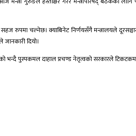
आज मन्त्री गुरुङले हस्ताक्षर गरेर मन्त्रीपरिषद् बैठकका लाग
हज रुपमा चल्नेछ। क्याबिनेट निर्णयसँगै मन्त्रालयले दूरसञ्च
ोतले जानकारी दियो।
न्दै पुस्पकमल दाहाल प्रचण्ड नेतृत्वको सरकारले टिकटकमाथि