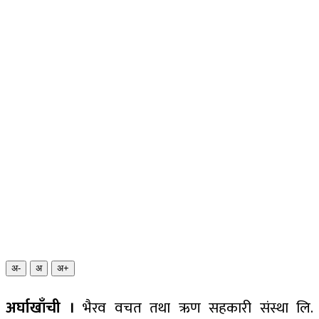
अ-
अ
अ+
अर्घाखाँची ।
भैरव वचत तथा ऋण सहकारी संस्था लि.