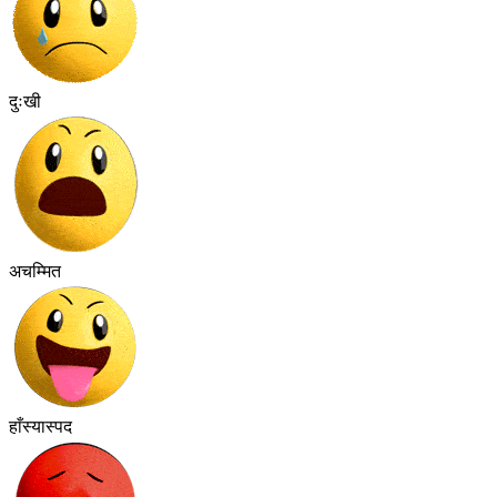
दुःखी
अचम्मित
हाँस्यास्पद