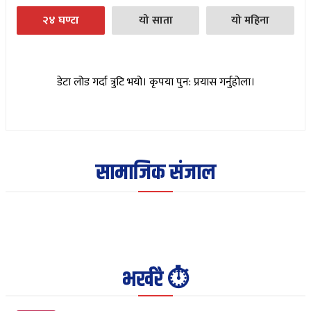
२४ घण्टा
यो साता
यो महिना
डेटा लोड गर्दा त्रुटि भयो। कृपया पुन: प्रयास गर्नुहोला।
सामाजिक संजाल
भर्खरै ⏱️