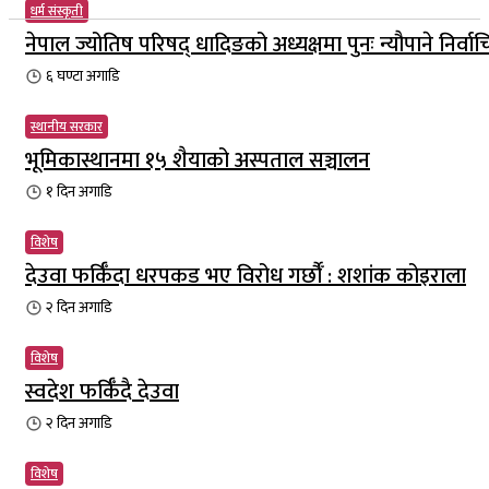
धर्म संस्कृती
नेपाल ज्योतिष परिषद् धादिङको अध्यक्षमा पुनः न्यौपाने निर्वा
६ घण्टा
अगाडि
स्थानीय सरकार
भूमिकास्थानमा १५ शैयाको अस्पताल सञ्चालन
१ दिन
अगाडि
विशेष
देउवा फर्किँदा धरपकड भए विरोध गर्छौँं : शशांक कोइराला
२ दिन
अगाडि
विशेष
स्वदेश फर्किँदै देउवा
२ दिन
अगाडि
विशेष