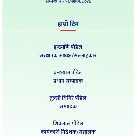
सम्पर्क नं‍.- ९८५७०६६९२६
हाम्रो टिम
इन्द्रमणि पौडेल
संस्थापक अध्यक्ष/सल्लाहकार
घनश्याम पौडेल
प्रधान सम्पादक
तुल्सी घिमिरे पौडेल
सम्पादक
शिवलाल पौडेल
कार्यकारी निर्देशक/सञ्चालक