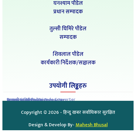
घनश्याम पौडेल
प्रधान सम्पादक
तुल्सी घिमिरे पौडेल
सम्पादक
शिवलाल पौडेल
कार्यकारी निर्देशक/सञ्चालक
उपयोगी लिङ्कहरु
Romanized to Unicode Converter
Preeti to Unicode Converter
Unicode to Preeti Converter
आजको राशिफल
आजको सुनचाँदीको मुल्य
Copyright ©
2026
- हिन्दु खबर सर्वाधिकार सुरक्षित
Design & Develop By-
Mahesh Bhusal