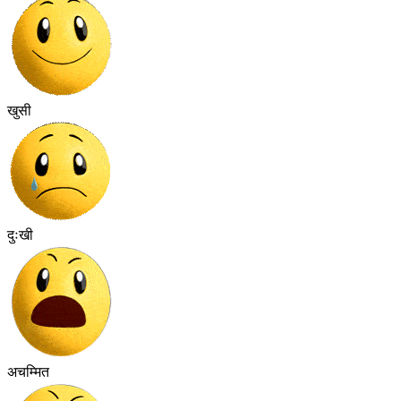
खुसी
दुःखी
अचम्मित