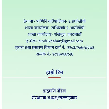
ठेगानाः- पाणिनि गाउँपालिका- ६ अर्घाखाँची
शाखा कार्यालयः- सन्धिखर्क १, अर्घाखाँची
शाखा कार्यालयः- शंखमुल, काठमाडौँ
इ-मेलः- hindukhabar@gmail.com
सूचना तथा प्रसारण विभाग दर्ता नं.- ११०३/२०७५/०७६
सम्पर्क नं‍.- ९८५७०६६९२६
हाम्रो टिम
इन्द्रमणि पौडेल
संस्थापक अध्यक्ष/सल्लाहकार