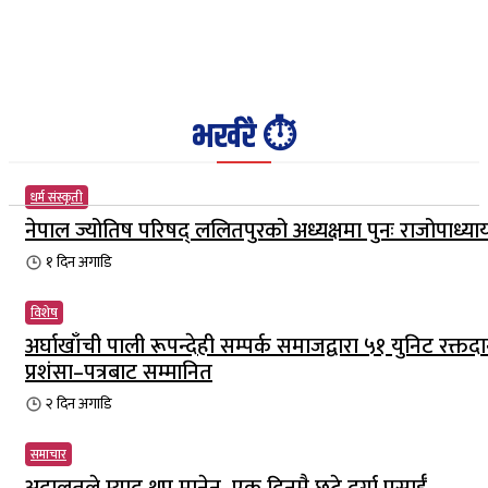
भर्खरै ⏱️
धर्म संस्कृती
नेपाल ज्योतिष परिषद् ललितपुरको अध्यक्षमा पुनः राजोपाध्या
१ दिन
अगाडि
विशेष
अर्घाखाँची पाली रूपन्देही सम्पर्क समाजद्वारा ५१ युनिट रक्तदा
प्रशंसा–पत्रबाट सम्मानित
२ दिन
अगाडि
समाचार