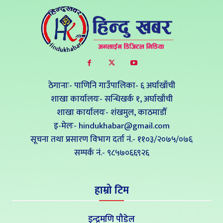
ठेगानाः- पाणिनि गाउँपालिका- ६ अर्घाखाँची
शाखा कार्यालयः- सन्धिखर्क १, अर्घाखाँची
शाखा कार्यालयः- शंखमुल, काठमाडौँ
इ-मेलः- hindukhabar@gmail.com
सूचना तथा प्रसारण विभाग दर्ता नं.- ११०३/२०७५/०७६
सम्पर्क नं‍.- ९८५७०६६९२६
हाम्रो टिम
इन्द्रमणि पौडेल