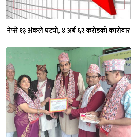
नेप्से १३ अंकले घट्यो, ४ अर्ब ६२ करोडको कारोबार