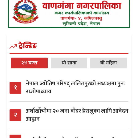
ट्रेन्डिङ
२४ घण्टा
यो साता
यो महिना
नेपाल ज्योतिष परिषद् ललितपुरको अध्यक्षमा पुनः
१
राजोपाध्याय
अर्घाखाँचीमा २० जना बाँदर हेरालुका लागि आवेदन
२
आह्वान