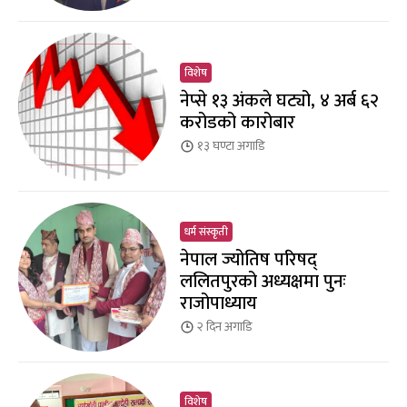
विशेष
नेप्से १३ अंकले घट्यो, ४ अर्ब ६२
करोडको कारोबार
१३ घण्टा
अगाडि
धर्म संस्कृती
नेपाल ज्योतिष परिषद्
ललितपुरको अध्यक्षमा पुनः
राजोपाध्याय
२ दिन
अगाडि
विशेष