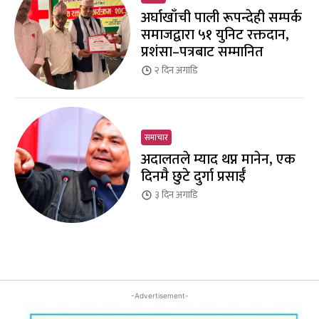
अर्घाखाँची पाली रूपन्देही सम्पर्क
समाजद्वारा ५१ युनिट रक्तदान,
प्रशंसा–पत्रबाट सम्मानित
२ दिन
अगाडि
समाचार
अदालतले म्याद थप्न मानेन, एक
दिनमै छुटे दुर्गा प्रसाईँ
३ दिन
अगाडि
-Advertisement-