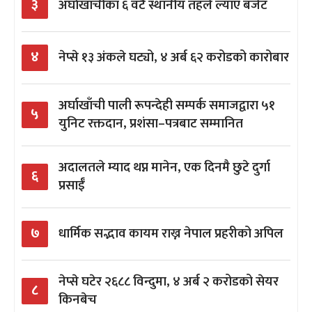
३
अर्घाखाँचीका ६ वटै स्थानीय तहले ल्याए बजेट
४
नेप्से १३ अंकले घट्यो, ४ अर्ब ६२ करोडको कारोबार
अर्घाखाँची पाली रूपन्देही सम्पर्क समाजद्वारा ५१
५
युनिट रक्तदान, प्रशंसा–पत्रबाट सम्मानित
अदालतले म्याद थप्न मानेन, एक दिनमै छुटे दुर्गा
६
प्रसाईँ
७
धार्मिक सद्भाव कायम राख्न नेपाल प्रहरीको अपिल
नेप्से घटेर २६८८ विन्दुमा, ४ अर्ब २ करोडको सेयर
८
किनबेच