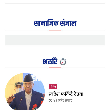
सामाजिक संजाल
भर्खरै
विशेष
स्वदेश फर्किँदै देउवा
४१ मिनेट
अगाडि