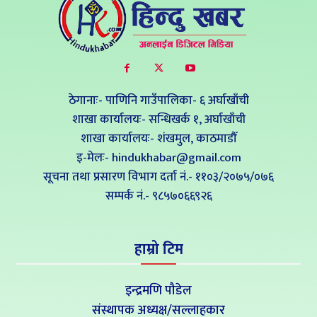
ठेगानाः- पाणिनि गाउँपालिका- ६ अर्घाखाँची
शाखा कार्यालयः- सन्धिखर्क १, अर्घाखाँची
शाखा कार्यालयः- शंखमुल, काठमाडौँ
इ-मेलः- hindukhabar@gmail.com
सूचना तथा प्रसारण विभाग दर्ता नं.- ११०३/२०७५/०७६
सम्पर्क नं‍.- ९८५७०६६९२६
हाम्रो टिम
इन्द्रमणि पौडेल
संस्थापक अध्यक्ष/सल्लाहकार