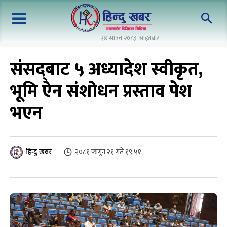
२४ साउन २०८३, आइतबार
संसद्‌बाट ५ अध्यादेश स्वीकृत,
भूमि ऐन संशोधन प्रस्ताव पेश
भएन
२०८१ फागुन २१ गते १९:५१
हिन्दु खबर