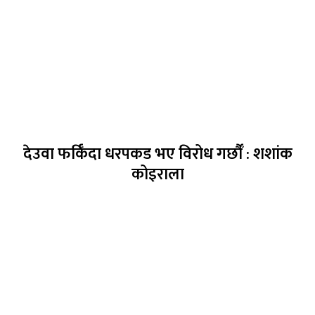
देउवा फर्किँदा धरपकड भए विरोध गर्छौँं : शशांक
कोइराला