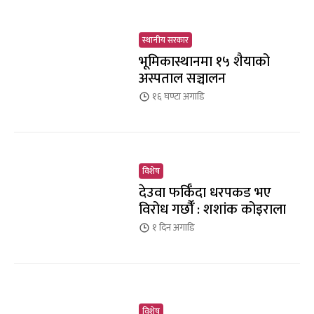
स्थानीय सरकार
भूमिकास्थानमा १५ शैयाको
अस्पताल सञ्चालन
१६ घण्टा
अगाडि
विशेष
देउवा फर्किँदा धरपकड भए
विरोध गर्छौँं : शशांक कोइराला
१ दिन
अगाडि
विशेष