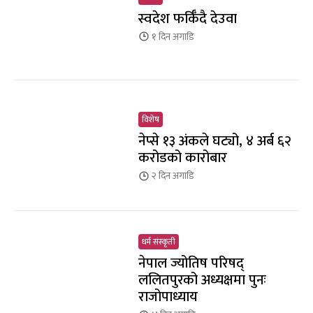
स्वदेश फर्किँदै देउवा
१ दिन
अगाडि
विशेष
नेप्से १३ अंकले घट्यो, ४ अर्ब ६२
करोडको कारोबार
२ दिन
अगाडि
धर्म संस्कृती
नेपाल ज्योतिष परिषद्
ललितपुरको अध्यक्षमा पुनः
राजोपाध्याय