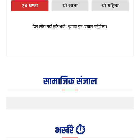
२४ घण्टा
यो साता
यो महिना
डेटा लोड गर्दा त्रुटि भयो। कृपया पुन: प्रयास गर्नुहोला।
सामाजिक संजाल
भर्खरै ⏱️