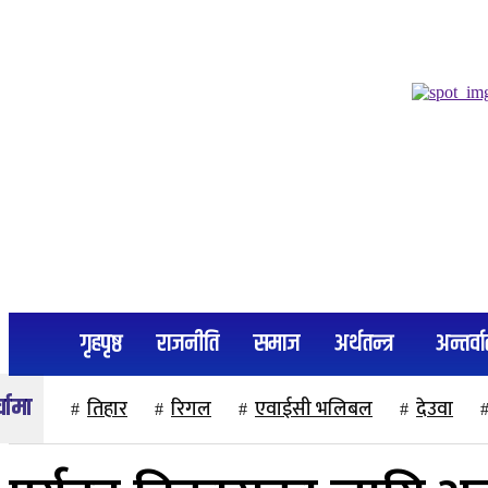
२३ साउन २०८३, शनिबार
गृहपृष्ठ
राजनीति
समाज
अर्थतन्त्र
अन्तर्वार
तिहार
रिगल
एवाईसी भलिबल
देउवा