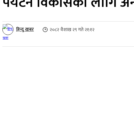
पर्यटन विकासका लागि अन्त
हिन्दु खबर
२०८२ वैशाख २९ गते २१:१२