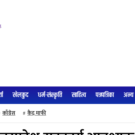
्ता
खेलकुद
धर्म-संस्कृति
साहित्य
पत्रपत्रिका
अन्य
काँग्रेस
कैद माफी