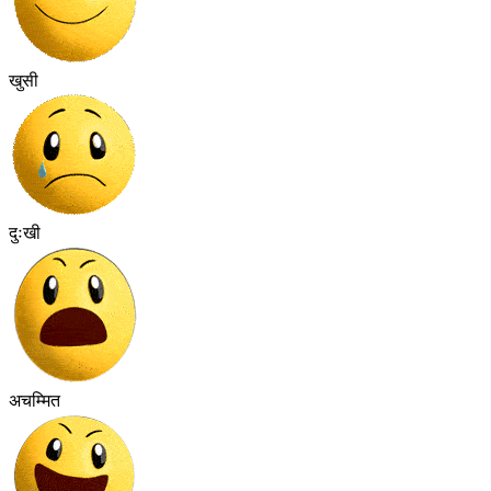
खुसी
दुःखी
अचम्मित