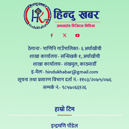
ठेगानाः- पाणिनि गाउँपालिका- ६ अर्घाखाँची
शाखा कार्यालयः- सन्धिखर्क १, अर्घाखाँची
शाखा कार्यालयः- शंखमुल, काठमाडौँ
इ-मेलः- hindukhabar@gmail.com
सूचना तथा प्रसारण विभाग दर्ता नं.- ११०३/२०७५/०७६
सम्पर्क नं‍.- ९८५७०६६९२६
हाम्रो टिम
इन्द्रमणि पौडेल