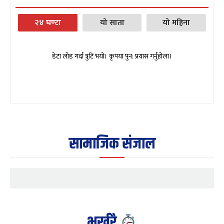
२४ घण्टा
यो साता
यो महिना
डेटा लोड गर्दा त्रुटि भयो। कृपया पुन: प्रयास गर्नुहोला।
सामाजिक संजाल
भर्खरै