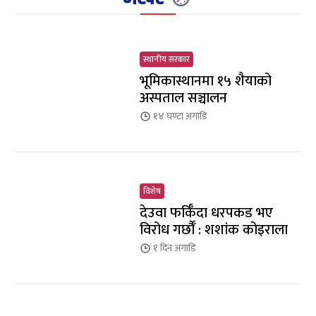
स्थानीय सरकार
भूमिकास्थानमा १५ शैयाको
अस्पताल सञ्चालन
१४ घण्टा
अगाडि
विशेष
देउवा फर्किँदा धरपकड भए
विरोध गर्छौँं : शशांक कोइराला
१ दिन
अगाडि