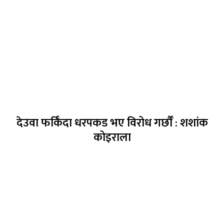
देउवा फर्किँदा धरपकड भए विरोध गर्छौँं : शशांक
कोइराला