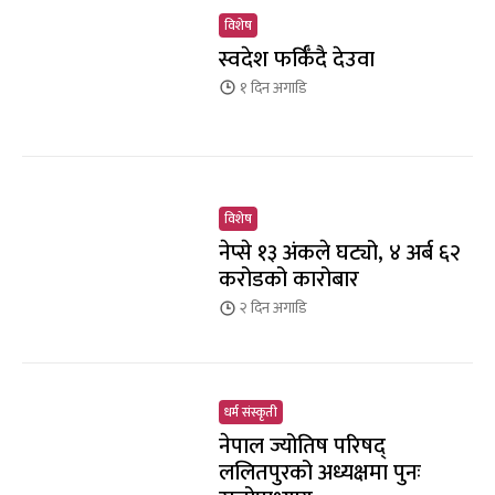
विशेष
स्वदेश फर्किँदै देउवा
१ दिन
अगाडि
विशेष
नेप्से १३ अंकले घट्यो, ४ अर्ब ६२
करोडको कारोबार
२ दिन
अगाडि
धर्म संस्कृती
नेपाल ज्योतिष परिषद्
ललितपुरको अध्यक्षमा पुनः