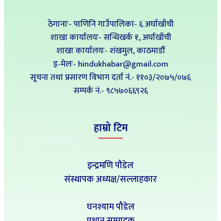
ठेगानाः- पाणिनि गाउँपालिका- ६ अर्घाखाँची
शाखा कार्यालयः- सन्धिखर्क १, अर्घाखाँची
शाखा कार्यालयः- शंखमुल, काठमाडौँ
इ-मेलः- hindukhabar@gmail.com
सूचना तथा प्रसारण विभाग दर्ता नं.- ११०३/२०७५/०७६
सम्पर्क नं‍.- ९८५७०६६९२६
हाम्रो टिम
इन्द्रमणि पौडेल
संस्थापक अध्यक्ष/सल्लाहकार
घनश्याम पौडेल