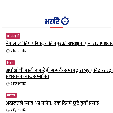
भर्खरै ⏱️
धर्म संस्कृती
नेपाल ज्योतिष परिषद् ललितपुरको अध्यक्षमा पुनः राजोपाध्या
१ दिन
अगाडि
विशेष
अर्घाखाँची पाली रूपन्देही सम्पर्क समाजद्वारा ५१ युनिट रक्तदा
प्रशंसा–पत्रबाट सम्मानित
२ दिन
अगाडि
समाचार
अदालतले म्याद थप्न मानेन, एक दिनमै छुटे दुर्गा प्रसाईँ
२ दिन
अगाडि