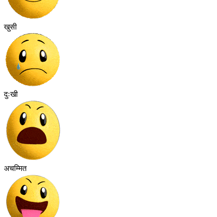
खुसी
दुःखी
अचम्मित