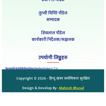
प्रधान सम्पादक
तुल्सी घिमिरे पौडेल
सम्पादक
शिवलाल पौडेल
कार्यकारी निर्देशक/सञ्चालक
उपयोगी लिङ्कहरु
Romanized to Unicode Converter
Preeti to Unicode Converter
Unicode to Preeti Converter
आजको राशिफल
आजको सुनचाँदीको मुल्य
Copyright ©
2026
- हिन्दु खबर सर्वाधिकार सुरक्षित
Design & Develop By-
Mahesh Bhusal