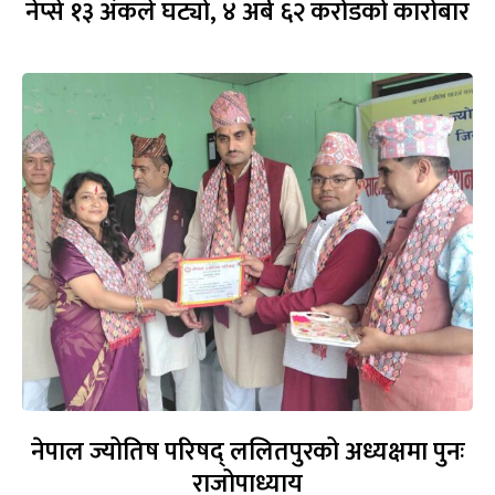
नेप्से १३ अंकले घट्यो, ४ अर्ब ६२ करोडको कारोबार
नेपाल ज्योतिष परिषद् ललितपुरको अध्यक्षमा पुनः
राजोपाध्याय