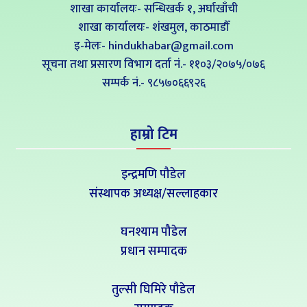
शाखा कार्यालयः- सन्धिखर्क १, अर्घाखाँची
शाखा कार्यालयः- शंखमुल, काठमाडौँ
इ-मेलः- hindukhabar@gmail.com
सूचना तथा प्रसारण विभाग दर्ता नं.- ११०३/२०७५/०७६
सम्पर्क नं‍.- ९८५७०६६९२६
हाम्रो टिम
इन्द्रमणि पौडेल
संस्थापक अध्यक्ष/सल्लाहकार
घनश्याम पौडेल
प्रधान सम्पादक
तुल्सी घिमिरे पौडेल