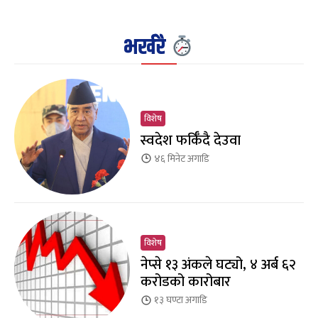
भर्खरै
विशेष
स्वदेश फर्किँदै देउवा
४६ मिनेट
अगाडि
विशेष
नेप्से १३ अंकले घट्यो, ४ अर्ब ६२
करोडको कारोबार
१३ घण्टा
अगाडि