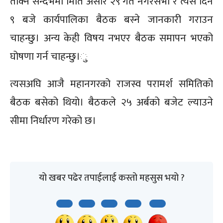
तोक्ने सन्दर्भमा मिति असार २९ गते नगरसभा र त्यसै दिन
९ बजे कार्यपालिका बैठक बस्ने जानकारी गराउन
चाहन्छु। अन्य केही विषय नभएर बैठक समापन भएको
घोषणा गर्न चाहन्छु।ु
त्यसअघि आजै महानगरको राजस्व परामर्श समितिको
बैठक बसेको थियो। बैठकले २५ अर्बको बजेट ल्याउने
सीमा निर्धारण गरेको छ।
यो खबर पढेर तपाईलाई कस्तो महसुस भयो ?