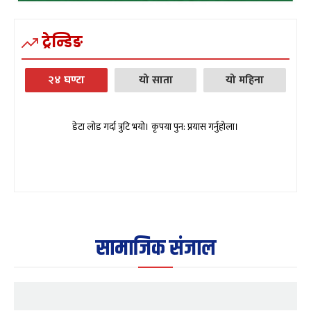
ट्रेन्डिङ
२४ घण्टा
यो साता
यो महिना
डेटा लोड गर्दा त्रुटि भयो। कृपया पुन: प्रयास गर्नुहोला।
सामाजिक संजाल