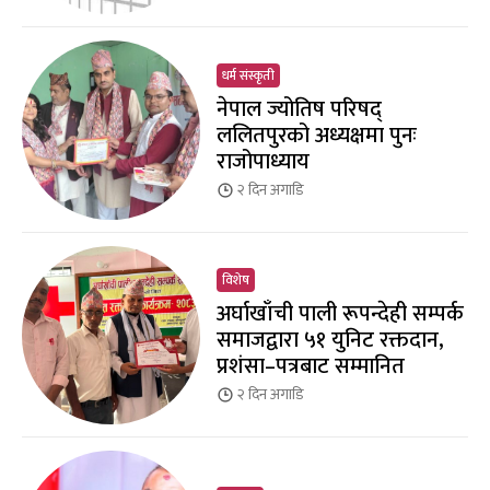
धर्म संस्कृती
नेपाल ज्योतिष परिषद्
ललितपुरको अध्यक्षमा पुनः
राजोपाध्याय
२ दिन
अगाडि
विशेष
अर्घाखाँची पाली रूपन्देही सम्पर्क
समाजद्वारा ५१ युनिट रक्तदान,
प्रशंसा–पत्रबाट सम्मानित
२ दिन
अगाडि