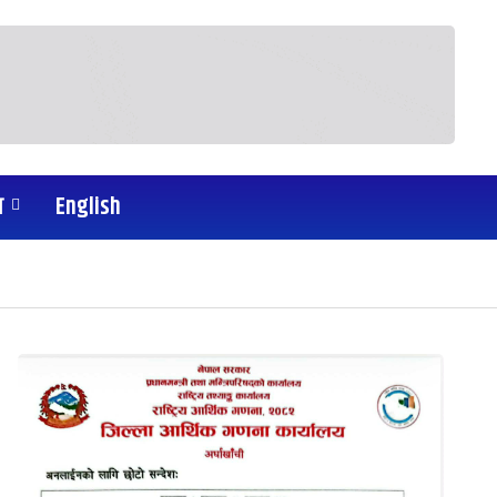
य
English