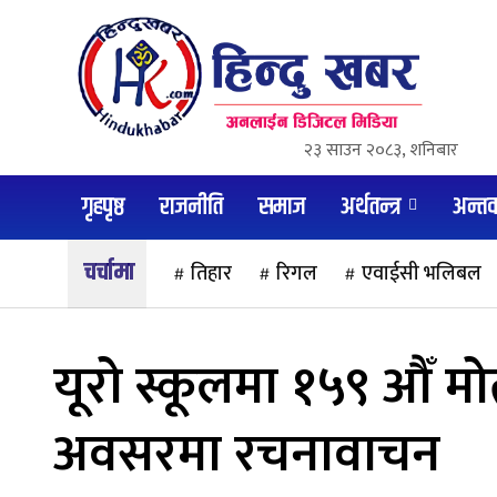
२३ साउन २०८३, शनिबार
गृहपृष्ठ
राजनीति
समाज
अर्थतन्त्र
अन्तर्वा
तिहार
रिगल
एवाईसी भलिबल
यूरो स्कूलमा १५९ अ‍ौँ 
अवसरमा रचनावाचन