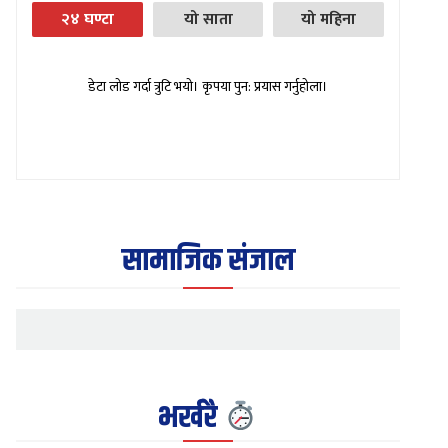
२४ घण्टा
यो साता
यो महिना
डेटा लोड गर्दा त्रुटि भयो। कृपया पुन: प्रयास गर्नुहोला।
सामाजिक संजाल
भर्खरै