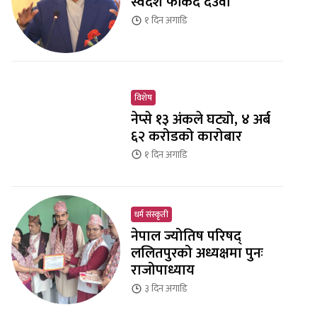
स्वदेश फर्किँदै देउवा
१ दिन
अगाडि
विशेष
नेप्से १३ अंकले घट्यो, ४ अर्ब
६२ करोडको कारोबार
१ दिन
अगाडि
धर्म संस्कृती
नेपाल ज्योतिष परिषद्
ललितपुरको अध्यक्षमा पुनः
राजोपाध्याय
३ दिन
अगाडि