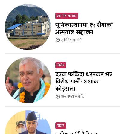
स्थानीय सरकार
भूमिकास्थानमा १५ शैयाको
अस्पताल सञ्चालन
२ मिनेट
अगाडि
विशेष
देउवा फर्किँदा धरपकड भए
विरोध गर्छौँं : शशांक
कोइराला
१७ घण्टा
अगाडि
विशेष