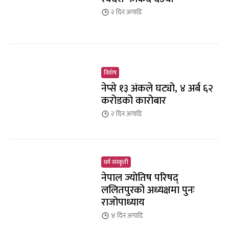
२ दिन
अगाडि
विशेष
नेप्से १३ अंकले घट्यो, ४ अर्ब ६२
करोडको कारोबार
२ दिन
अगाडि
धर्म संस्कृती
नेपाल ज्योतिष परिषद्
ललितपुरको अध्यक्षमा पुनः
राजोपाध्याय
४ दिन
अगाडि