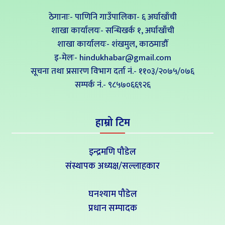
ठेगानाः- पाणिनि गाउँपालिका- ६ अर्घाखाँची
शाखा कार्यालयः- सन्धिखर्क १, अर्घाखाँची
शाखा कार्यालयः- शंखमुल, काठमाडौँ
इ-मेलः- hindukhabar@gmail.com
सूचना तथा प्रसारण विभाग दर्ता नं.- ११०३/२०७५/०७६
सम्पर्क नं‍.- ९८५७०६६९२६
हाम्रो टिम
इन्द्रमणि पौडेल
संस्थापक अध्यक्ष/सल्लाहकार
घनश्याम पौडेल
प्रधान सम्पादक