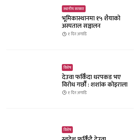
स्थानीय सरकार
भूमिकास्थानमा १५ शैयाको
अस्पताल सञ्चालन
१ दिन
अगाडि
विशेष
देउवा फर्किँदा धरपकड भए
विरोध गर्छौँं : शशांक कोइराला
१ दिन
अगाडि
विशेष
स्वदेश फर्किँदै देउवा