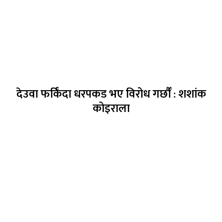
देउवा फर्किँदा धरपकड भए विरोध गर्छौँं : शशांक
कोइराला