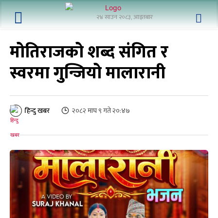
२४ साउन २०८३, आइतबार
मोतिराजको शब्द संगित र
स्वरमा गुन्जियो मालारानी
२०८२ माघ ९ गते २०:४७
हिन्दु खबर