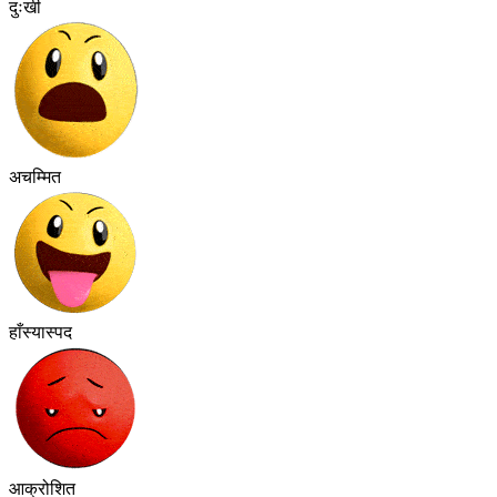
दुःखी
अचम्मित
हाँस्यास्पद
आक्रोशित