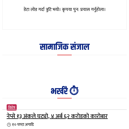
डेटा लोड गर्दा त्रुटि भयो। कृपया पुन: प्रयास गर्नुहोला।
सामाजिक संजाल
भर्खरै ⏱️
विशेष
नेप्से १३ अंकले घट्यो, ४ अर्ब ६२ करोडको कारोबार
१० घण्टा
अगाडि