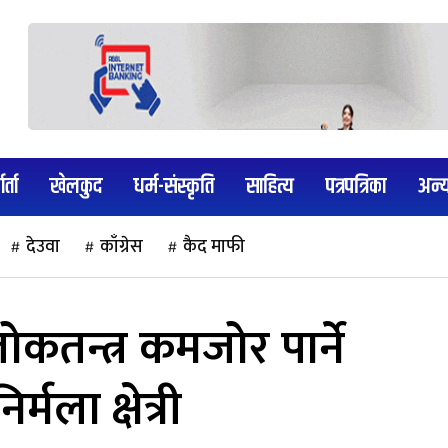
र्ता
खेलकुद
धर्म-संस्कृति
साहित्य
पत्रपत्रिका
अन्
देउवा
काँग्रेस
कैद माफी
न्त्र कमजोर पार्ने
र्मला क्षेत्री