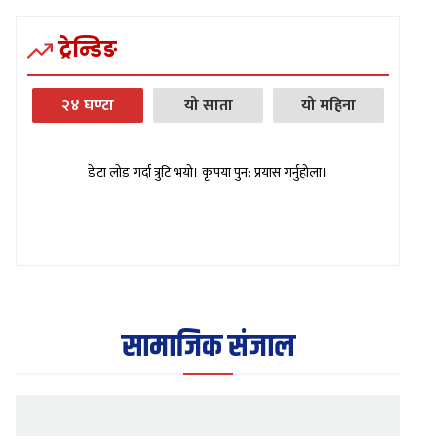
ट्रेन्डिङ
२४ घण्टा
यो साता
यो महिना
डेटा लोड गर्दा त्रुटि भयो। कृपया पुन: प्रयास गर्नुहोला।
सामाजिक संजाल