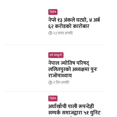
विशेष
नेप्से १३ अंकले घट्यो, ४ अर्ब
६२ करोडको कारोबार
२३ घण्टा
अगाडि
धर्म संस्कृती
नेपाल ज्योतिष परिषद्
ललितपुरको अध्यक्षमा पुनः
राजोपाध्याय
२ दिन
अगाडि
विशेष
अर्घाखाँची पाली रूपन्देही
सम्पर्क समाजद्वारा ५१ युनिट