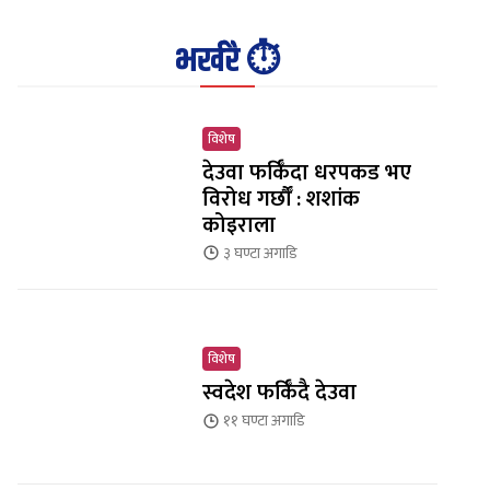
भर्खरै ⏱️
विशेष
देउवा फर्किँदा धरपकड भए
विरोध गर्छौँं : शशांक
कोइराला
३ घण्टा
अगाडि
विशेष
स्वदेश फर्किँदै देउवा
११ घण्टा
अगाडि