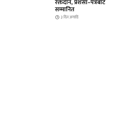
रक्तदान, प्रशंसा–पत्रबाट
सम्मानित
३ दिन
अगाडि