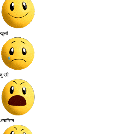
खुसी
दुःखी
अचम्मित