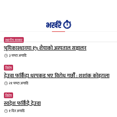
भर्खरै ⏱️
स्थानीय सरकार
भूमिकास्थानमा १५ शैयाको अस्पताल सञ्चालन
३ घण्टा
अगाडि
विशेष
देउवा फर्किँदा धरपकड भए विरोध गर्छौँं : शशांक कोइराला
२१ घण्टा
अगाडि
विशेष
स्वदेश फर्किँदै देउवा
१ दिन
अगाडि