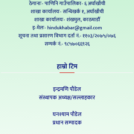
ठेगानाः- पाणिनि गाउँपालिका- ६ अर्घाखाँची
शाखा कार्यालयः- सन्धिखर्क १, अर्घाखाँची
शाखा कार्यालयः- शंखमुल, काठमाडौँ
इ-मेलः- hindukhabar@gmail.com
सूचना तथा प्रसारण विभाग दर्ता नं.- ११०३/२०७५/०७६
सम्पर्क नं‍.- ९८५७०६६९२६
हाम्रो टिम
इन्द्रमणि पौडेल
संस्थापक अध्यक्ष/सल्लाहकार
घनश्याम पौडेल
प्रधान सम्पादक