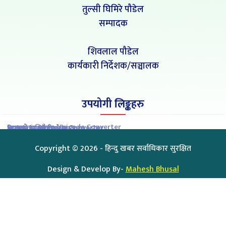
तुल्सी घिमिरे पौडेल
सम्पादक
शिवलाल पौडेल
कार्यकारी निर्देशक/सञ्चालक
उपयोगी लिङ्कहरु
Romanized to Unicode Converter
Preeti to Unicode Converter
Unicode to Preeti Converter
आजको राशिफल
आजको सुनचाँदीको मुल्य
Copyright ©
2026
- हिन्दु खबर सर्वाधिकार सुरक्षित
Design & Develop By-
Mahesh Bhusal