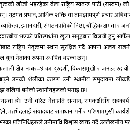
ो खोजी भइरहेका बेला राष्ट्रिय स्वतन्त्र पार्टी (रास्वपा) को 
एका छन्। गुटगत प्रभाव, आर्थिक शक्ति वा तामझामपूर्ण प्रचार अ
यक्तित्व, इमानदारी, संगठनप्रतिको निष्ठा, बौद्धिक क्षमता र ज
वारबीच भएको प्रतिस्पर्धामा खुला समूहबाट विजयी हुनु आफैंम
्पर्धाबाट राष्ट्रिय नेतृत्वमा स्थान सुरक्षित गर्दै आफ्नो 
शील युवा नेताका रूपमा स्थापित भएका छन्।
ली क्षेत्र नम्बर–४ का दूरदर्शी, विकासमुखी र जनउत्तरदायी ने
बढ्ने उनको शैलीका कारण उनी स्थानीय समुदायमा लोकप्रि
वास अझ बलियो बनेको स्थानीयहरूको भनाइ छ।
नम्रता हो। उनी वरिष्ठ नेताप्रति सम्मान, समकक्षीसँग सहकार्य
िने, मतभेदलाई संवादबाट समाधान गर्ने र परिणाममुखी कार्यशैल
ा प्रतिनिधिहरूले उनीमाथि विश्वास व्यक्त गर्दै उल्लेखनीय म