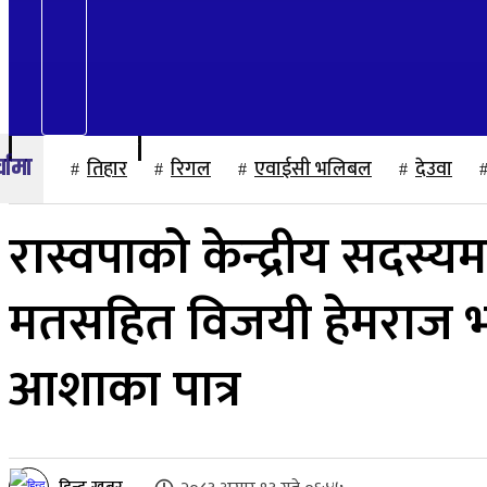
२२ साउन २०८३, शुक्रबार
तिहार
रिगल
एवाईसी भलिबल
देउवा
रास्वपाको केन्द्रीय सदस्य
मतसहित विजयी हेमराज भट्ट,
आशाका पात्र