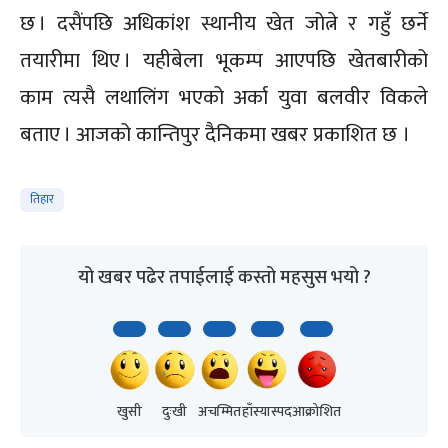
छ । दसैंपछि अधिकांश स्थानीय खेत जोत्ने र गहुँ छर्ने
तयारीमा थिए । यहीबेला भूकम्प आएपछि खेतबारीको
काम त्यसै लथालिंग भएको अर्का युवा बलवीर विकले
बताए । आजको कान्तिपुर दैनिकमा खबर प्रकाशित छ ।
तिहार
यो खबर पढेर तपाईलाई कस्तो महसुस भयो ?
खुसी
दुःखी
अचम्मित
हाँस्यास्पद
आक्रोशित