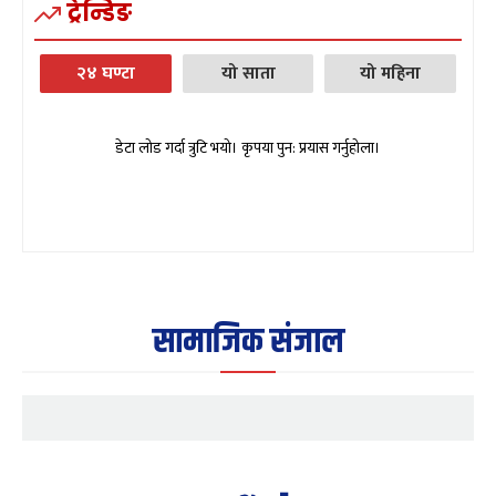
ट्रेन्डिङ
२४ घण्टा
यो साता
यो महिना
डेटा लोड गर्दा त्रुटि भयो। कृपया पुन: प्रयास गर्नुहोला।
सामाजिक संजाल