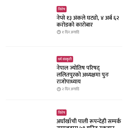
विशेष
नेप्से १३ अंकले घट्यो, ४ अर्ब ६२
करोडको कारोबार
१ दिन
अगाडि
धर्म संस्कृती
नेपाल ज्योतिष परिषद्
ललितपुरको अध्यक्षमा पुनः
राजोपाध्याय
२ दिन
अगाडि
विशेष
अर्घाखाँची पाली रूपन्देही सम्पर्क