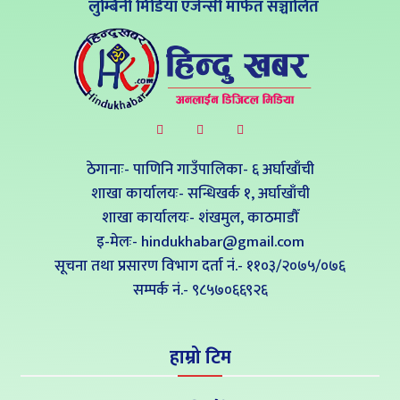
लुम्बिनी मिडिया एजेन्सी मार्फत सञ्चालित
ठेगानाः- पाणिनि गाउँपालिका- ६ अर्घाखाँची
शाखा कार्यालयः- सन्धिखर्क १, अर्घाखाँची
शाखा कार्यालयः- शंखमुल, काठमाडौँ
इ-मेलः- hindukhabar@gmail.com
सूचना तथा प्रसारण विभाग दर्ता नं.- ११०३/२०७५/०७६
सम्पर्क नं‍.- ९८५७०६६९२६
हाम्रो टिम