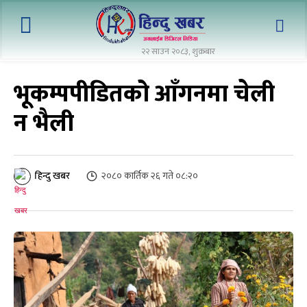
२२ साउन २०८३, शुक्रबार
भूकम्पपीडितको आँगनमा चेली
न भैली
२०८० कार्तिक २६ गते ०८:२०
हिन्दु खबर