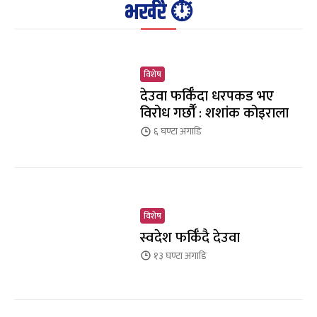
भर्खरै ⏱️
विशेष
देउवा फर्किँदा धरपकड भए
विरोध गर्छौँं : शशांक कोइराला
६ घण्टा
अगाडि
विशेष
स्वदेश फर्किँदै देउवा
१३ घण्टा
अगाडि