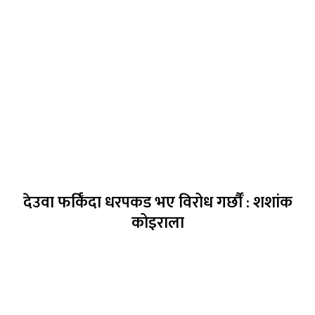
देउवा फर्किँदा धरपकड भए विरोध गर्छौँं : शशांक
कोइराला