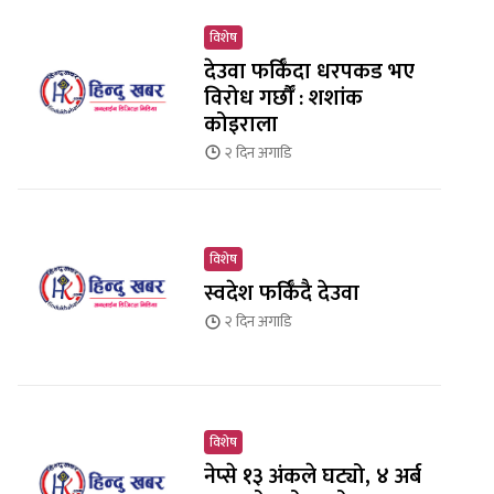
विशेष
देउवा फर्किँदा धरपकड भए
विरोध गर्छौँं : शशांक
कोइराला
२ दिन
अगाडि
विशेष
स्वदेश फर्किँदै देउवा
२ दिन
अगाडि
विशेष
नेप्से १३ अंकले घट्यो, ४ अर्ब