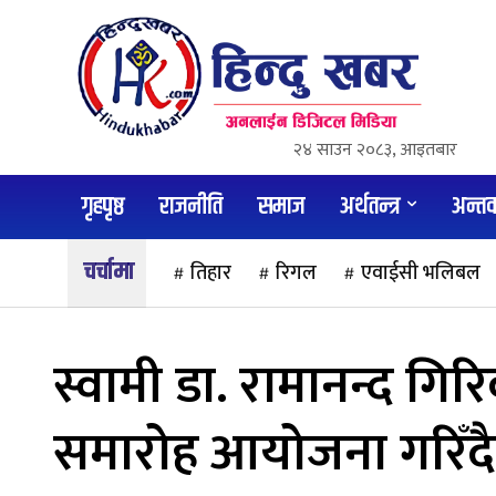
२४ साउन २०८३, आइतबार
गृहपृष्ठ
राजनीति
समाज
अर्थतन्त्र
अन्तर्वा
तिहार
रिगल
एवाईसी भलिबल
स्वामी डा. रामानन्द गिर
समारोह आयोजना गरिँदै