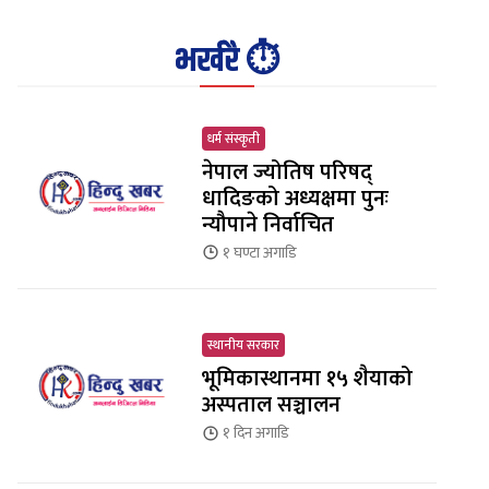
भर्खरै ⏱️
धर्म संस्कृती
नेपाल ज्योतिष परिषद्
धादिङको अध्यक्षमा पुनः
न्यौपाने निर्वाचित
१ घण्टा
अगाडि
स्थानीय सरकार
भूमिकास्थानमा १५ शैयाको
अस्पताल सञ्चालन
१ दिन
अगाडि