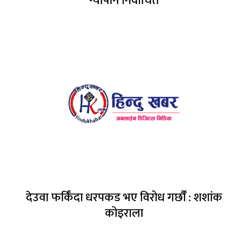
न्यौपाने निर्वाचित
देउवा फर्किँदा धरपकड भए विरोध गर्छौँं : शशांक
कोइराला