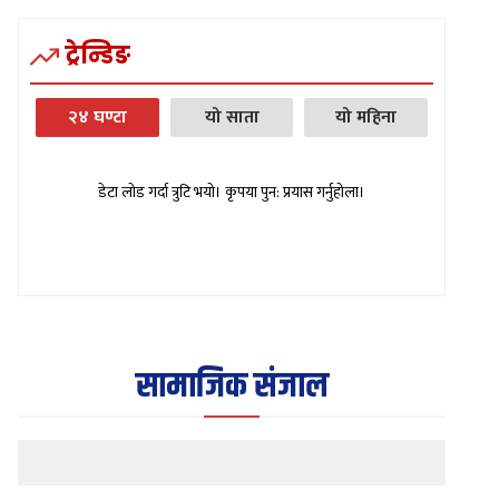
ट्रेन्डिङ
२४ घण्टा
यो साता
यो महिना
डेटा लोड गर्दा त्रुटि भयो। कृपया पुन: प्रयास गर्नुहोला।
सामाजिक संजाल