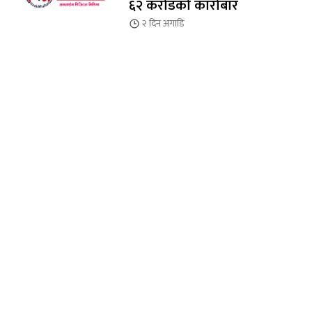
६२ करोडको कारोबार
२ दिन
अगाडि