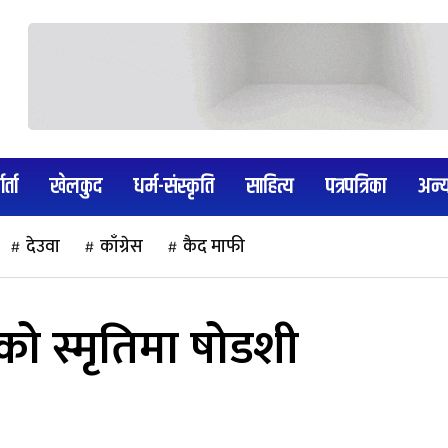
र्ता
खेलकुद
धर्म-संस्कृति
साहित्य
पत्रपत्रिका
अन्
देउवा
काँग्रेस
कैद माफी
िको स्मृतिमा षोडशी