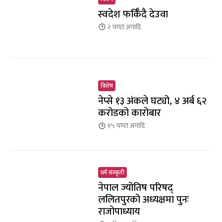
स्वदेश फर्किँदै देउवा
२ घण्टा
अगाडि
विशेष
नेप्से १३ अंकले घट्यो, ४ अर्ब ६२
करोडको कारोबार
१५ घण्टा
अगाडि
धर्म संस्कृती
नेपाल ज्योतिष परिषद्
ललितपुरको अध्यक्षमा पुनः
राजोपाध्याय