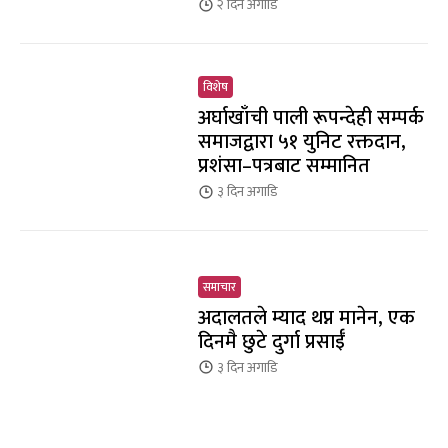
२ दिन
अगाडि
विशेष
अर्घाखाँची पाली रूपन्देही सम्पर्क
समाजद्वारा ५१ युनिट रक्तदान,
प्रशंसा–पत्रबाट सम्मानित
३ दिन
अगाडि
समाचार
अदालतले म्याद थप्न मानेन, एक
दिनमै छुटे दुर्गा प्रसाईँ
३ दिन
अगाडि