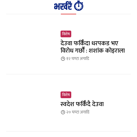
भर्खरै ⏱️
विशेष
देउवा फर्किँदा धरपकड भए
विरोध गर्छौँं : शशांक कोइराला
१२ घण्टा
अगाडि
विशेष
स्वदेश फर्किँदै देउवा
२० घण्टा
अगाडि