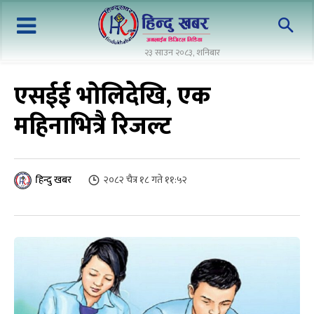
२३ साउन २०८३, शनिबार
एसईई भोलिदेखि, एक
महिनाभित्रै रिजल्ट
२०८२ चैत्र १८ गते ११:५२
हिन्दु खबर