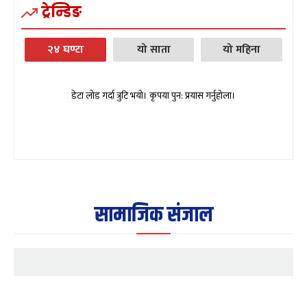
ट्रेन्डिङ
२४ घण्टा
यो साता
यो महिना
डेटा लोड गर्दा त्रुटि भयो। कृपया पुन: प्रयास गर्नुहोला।
सामाजिक संजाल