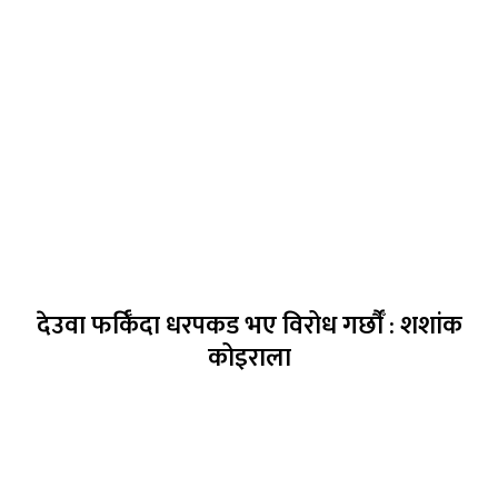
देउवा फर्किँदा धरपकड भए विरोध गर्छौँं : शशांक
कोइराला