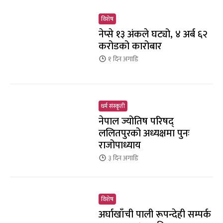
विशेष
नेप्से १३ अंकले घट्यो, ४ अर्ब ६२
करोडको कारोबार
१ दिन
अगाडि
धर्म संस्कृती
नेपाल ज्योतिष परिषद्
ललितपुरको अध्यक्षमा पुनः
राजोपाध्याय
३ दिन
अगाडि
विशेष
अर्घाखाँची पाली रूपन्देही सम्पर्क