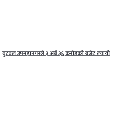
बुटवल उपमहानगरले ३ अर्ब ३६ कराेडकाे बजेट ल्यायाे