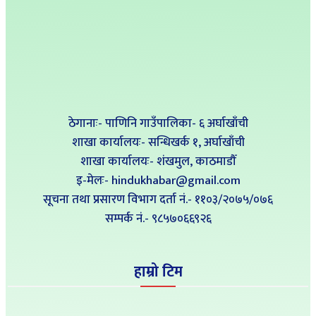
ठेगानाः- पाणिनि गाउँपालिका- ६ अर्घाखाँची
शाखा कार्यालयः- सन्धिखर्क १, अर्घाखाँची
शाखा कार्यालयः- शंखमुल, काठमाडौँ
इ-मेलः- hindukhabar@gmail.com
सूचना तथा प्रसारण विभाग दर्ता नं.- ११०३/२०७५/०७६
सम्पर्क नं‍.- ९८५७०६६९२६
हाम्रो टिम