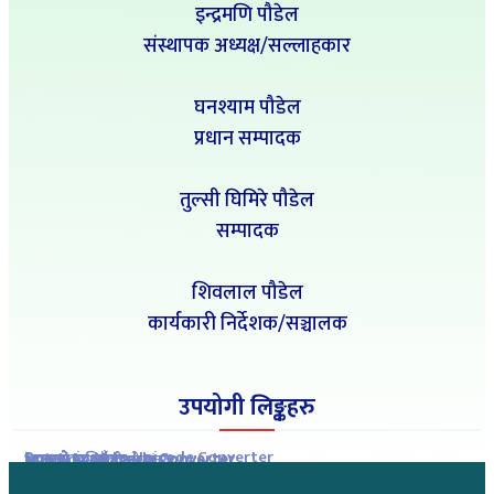
इन्द्रमणि पौडेल
संस्थापक अध्यक्ष/सल्लाहकार
घनश्याम पौडेल
प्रधान सम्पादक
तुल्सी घिमिरे पौडेल
सम्पादक
शिवलाल पौडेल
कार्यकारी निर्देशक/सञ्चालक
उपयोगी लिङ्कहरु
Romanized to Unicode Converter
Preeti to Unicode Converter
Unicode to Preeti Converter
आजको राशिफल
आजको सुनचाँदीको मुल्य